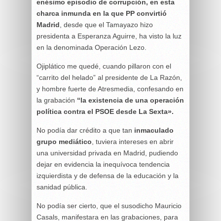
enésimo episodio de corrupción, en esta
charca inmunda en la que PP convirtió
Madrid
, desde que el Tamayazo hizo
presidenta a Esperanza Aguirre, ha visto la luz
en la denominada Operación Lezo.
Ojiplático me quedé, cuando pillaron con el
“carrito del helado” al presidente de La Razón,
y hombre fuerte de Atresmedia, confesando en
la grabación
“la existencia de una operación
política contra el PSOE desde La Sexta».
No podía dar crédito a que tan
inmaculado
grupo mediático
, tuviera intereses en abrir
una universidad privada en Madrid, pudiendo
dejar en evidencia la inequívoca tendencia
izquierdista y de defensa de la educación y la
sanidad pública.
No podía ser cierto, que el susodicho Mauricio
Casals, manifestara en las grabaciones, para