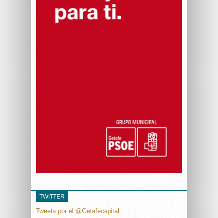
TWITTER
Tweets por el @Getafecapital.