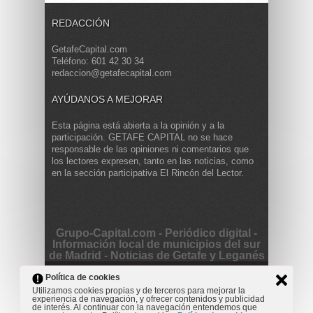
REDACCIÓN
GetafeCapital.com
Teléfono: 601 42 30 34
redaccion@getafecapital.com
AYÚDANOS A MEJORAR
Esta página está abierta a la opinión y a la
participación. GETAFE CAPITAL no se hace
responsable de las opiniones ni comentarios que
los lectores expresen, tanto en las noticias, como
en la sección participativa El Rincón del Lector.
Grupo-Capital.com - Periódico digital -
Información local de municipios del sur
de Madrid - Noticias de Getafe y Leganés
Copyright © 2013 Getafe Capital. Powered by
Grodmar
Política de cookies
Project
Utilizamos cookies propias y de terceros para mejorar la
experiencia de navegación, y ofrecer contenidos y publicidad
Opinión
Actualidad
Cultura
Deportes
Entrevista
de interés. Al continuar con la navegación entendemos que