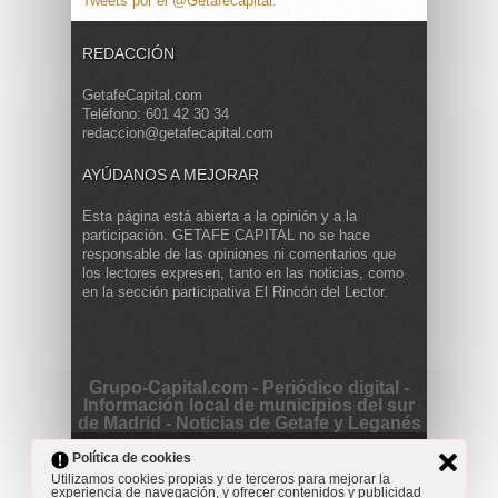
Tweets por el @Getafecapital.
REDACCIÓN
GetafeCapital.com
Teléfono: 601 42 30 34
redaccion@getafecapital.com
AYÚDANOS A MEJORAR
Esta página está abierta a la opinión y a la
participación. GETAFE CAPITAL no se hace
responsable de las opiniones ni comentarios que
los lectores expresen, tanto en las noticias, como
en la sección participativa El Rincón del Lector.
Grupo-Capital.com - Periódico digital -
Información local de municipios del sur
de Madrid - Noticias de Getafe y Leganés
Copyright © 2013 Getafe Capital. Powered by
Grodmar
Política de cookies
Project
Utilizamos cookies propias y de terceros para mejorar la
experiencia de navegación, y ofrecer contenidos y publicidad
Opinión
Actualidad
Cultura
Deportes
Entrevista