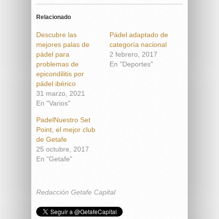
Relacionado
Descubre las
Pádel adaptado de
mejores palas de
categoría nacional
pádel para
2 febrero, 2017
problemas de
En "Deportes"
epicondilitis por
pádel ibérico
31 marzo, 2021
En "Varios"
PadelNuestro Set
Point, el mejor club
de Getafe
25 octubre, 2017
En "Getafe"
Redacción Getafe Capital