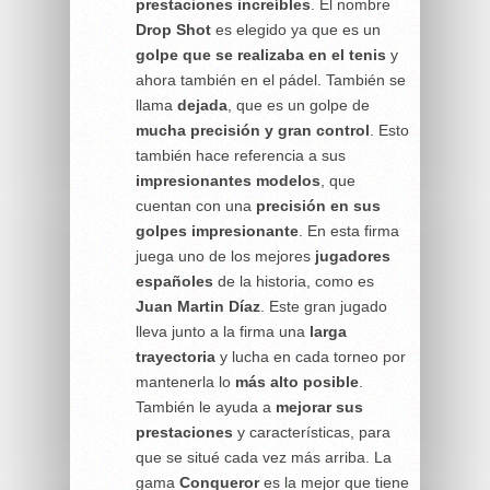
prestaciones increíbles
. El nombre
Drop
Shot
es elegido ya que es un
golpe que se realizaba en el tenis
y
ahora también en el pádel. También se
llama
dejada
, que es un golpe de
mucha precisión y gran control
. Esto
también hace referencia a sus
impresionantes modelos
, que
cuentan con una
precisión en sus
golpes
impresionante
. En esta firma
juega uno de los mejores
jugadores
españoles
de la historia, como es
Juan Martin Díaz
. Este gran jugado
lleva junto a la firma una
larga
trayectoria
y lucha en cada torneo por
mantenerla lo
más alto posible
.
También le ayuda a
mejorar sus
prestaciones
y características, para
que se situé cada vez más arriba. La
gama
Conqueror
es la mejor que tiene