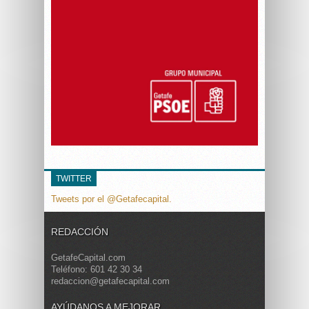
TWITTER
Tweets por el @Getafecapital.
REDACCIÓN
GetafeCapital.com
Teléfono: 601 42 30 34
redaccion@getafecapital.com
AYÚDANOS A MEJORAR