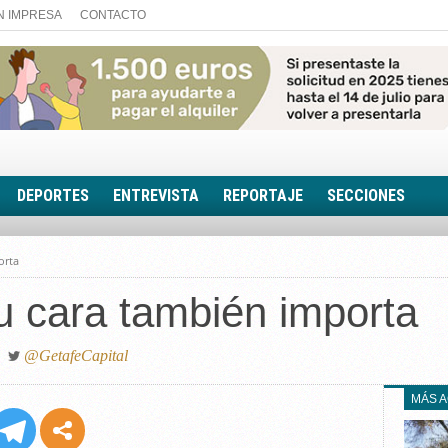
N IMPRESA
CONTACTO
DEPORTES
ENTREVISTA
REPORTAJE
SECCIONES
FOTONOTICIA
orta
EL AULA SIN MUROS
u cara también importa
LOOK TOTAL
RINCÓN PSICOLÓGIC
TRIBUNA CON ACEN
@GetafeCapital
EL RINCÓN DE ACOE
MÁS 
RUTA DE LA MEMORIA
LA VOZ DE LA