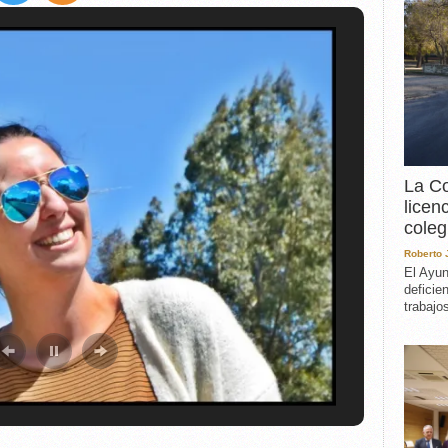
EXPERIENCIA
IN MEMORIAM
MEMORIA RECUPERA
UN MINUTO EN EL
MUSEO
VARIOS
La Co
licen
coleg
Roberto
El Ayun
deficie
trabajo