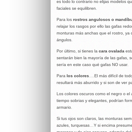
es todo lo contrario no elijas modelos q
faciales se equilibren.
Para los
rostros angulosos o mandíb
relajar los rasgos por ello las gafas r
monturas más anchas que el rostro, ya q
ángulos.
Por último, si tienes la
cara ovalada
está
sentarán bien la mayoría de las gafas, s
sería en este caso qué gafas NO usar.
Para
los colores
….El más difícil de tod
resultará más aburrido y si son de ver pa
Los colores oscuros como el negro o el 
tiempo sobrias y elegantes, podrían for
armario.
Si tus ojos son claros, las monturas sem
azules, turquesas…Y si encima presumes
morenas y de ojos oscuros, además del 