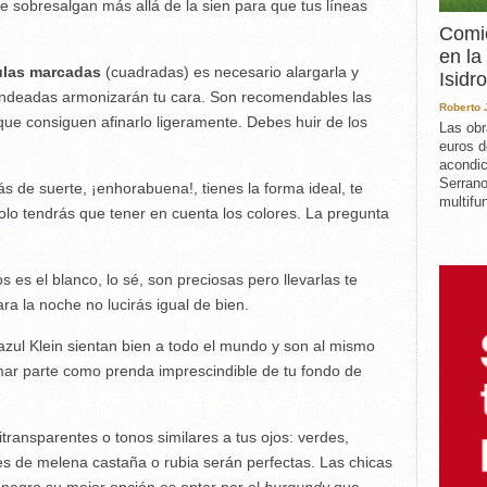
ue sobresalgan más allá de la sien para que tus líneas
Comie
en la
ulas marcadas
(cuadradas) es necesario alargarla y
Isidro
edondeadas armonizarán tu cara. Son recomendables las
Roberto
ue consiguen afinarlo ligeramente. Debes huir de los
Las obr
euros d
acondic
Serrano
s de suerte, ¡enhorabuena!, tienes la forma ideal, te
multifun
olo tendrás que tener en cuenta los colores. La pregunta
os es el blanco, lo sé, son preciosas pero llevarlas te
ra la noche no lucirás igual de bien.
azul Klein sientan bien a todo el mundo y son al mismo
mar parte como prenda imprescindible de tu fondo de
itransparentes o tonos similares a tus ojos: verdes,
 de melena castaña o rubia serán perfectas. Las chicas
negro su mejor opción es optar por el
burgundy
que