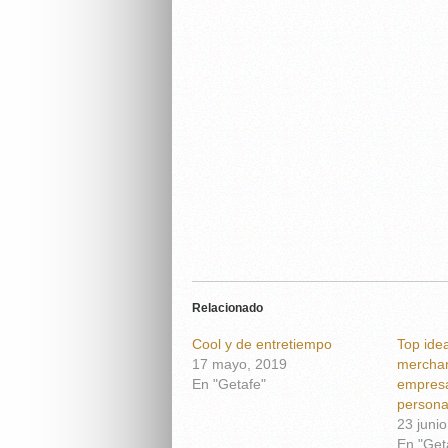
Relacionado
Cool y de entretiempo
Top idea
17 mayo, 2019
merchan
En "Getafe"
empresa
persona
23 juni
En "Get