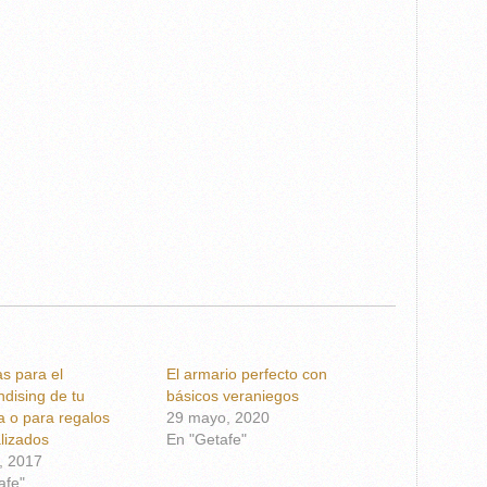
s para el
El armario perfecto con
dising de tu
básicos veraniegos
 o para regalos
29 mayo, 2020
lizados
En "Getafe"
o, 2017
afe"