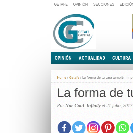
GETAFE
OPINIÓN
SECCIONES
EDICIÓ
OPINIÓN
ACTUALIDAD
CULTURA
A FIN DE CUENTAS
POLÍTICA
Home
/
Getafe
/
La forma de tu cara también imp
PALABRA DE CONCEJAL
ECONOMÍA
LA PIEDRA DE SÍSIFO
La forma de t
SOCIEDAD
EL SACAPUNTAS
BREVES
TODAS LAS BANDERAS
Por
Noe CooL Infinity
el 21 julio, 2017
ROTAS
EL RINCÓN DEL LECTOR