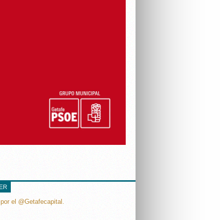
TER
por el @Getafecapital.