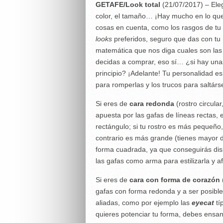
GETAFE/Look total
(21/07/2017) – Eleg
color, el tamaño… ¡Hay mucho en lo qu
cosas en cuenta, como los rasgos de tu c
looks
preferidos, seguro que das con t
matemática que nos diga cuales son las 
decidas a comprar, eso sí… ¿si hay una
principio? ¡Adelante! Tu personalidad es
para romperlas y los trucos para saltárs
Si eres de
cara redonda
(rostro circula
apuesta por las gafas de líneas rectas, 
rectángulo; si tu rostro es más pequeño,
contrario es más grande (tienes mayor di
forma cuadrada, ya que conseguirás disi
las gafas como arma para estilizarla y afi
Si eres de
cara con forma de corazón
gafas con forma redonda y a ser posible
aliadas, como por ejemplo las
eyecat
tí
quieres potenciar tu forma, debes ensanch