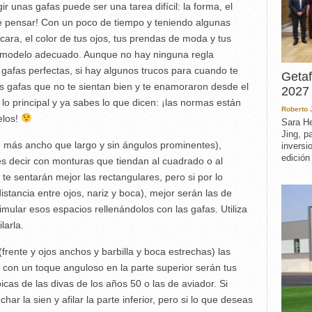
ir unas gafas puede ser una tarea difícil: la forma, el
e pensar! Con un poco de tiempo y teniendo algunas
ara, el color de tus ojos, tus prendas de moda y tus
u modelo adecuado. Aunque no hay ninguna regla
gafas perfectas, si hay algunos trucos para cuando te
Getaf
s gafas que no te sientan bien y te enamoraron desde el
2027 
 lo principal y ya sabes lo que dicen: ¡las normas están
Roberto
elos!
Sara He
Jing, p
r, más ancho que largo y sin ángulos prominentes),
inversi
edición
es decir con monturas que tiendan al cuadrado o al
 te sentarán mejor las rectangulares, pero si por lo
stancia entre ojos, nariz y boca), mejor serán las de
mular esos espacios rellenándolos con las gafas. Utiliza
larla.
(frente y ojos anchos y barbilla y boca estrechas) las
 con un toque anguloso en la parte superior serán tus
picas de las divas de los años 50 o las de aviador. Si
ar la sien y afilar la parte inferior, pero si lo que deseas