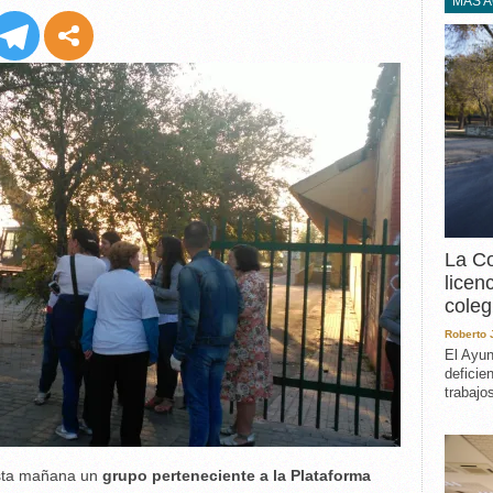
EXPERIENCIA
MÁS 
IN MEMORIAM
MEMORIA RECUPERA
UN MINUTO EN EL
MUSEO
VARIOS
La Co
licen
coleg
Roberto
El Ayun
deficie
trabajo
sta mañana un
grupo perteneciente a la Plataforma