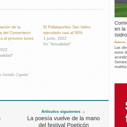
Comie
iación de la
El Polideportivo San Isidro,
en la
ra del Cementerio
ejecutado casi al 50%
Isidro
a el próximo lunes
1 junio, 2022
Roberto
En "Actualidad"
Las obr
 2022
euros d
ualidad"
acondic
Serrano
multifun
a Getafe Capital
Artículos siguientes →
s
La poesía vuelve de la mano
del festival Poeticón