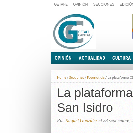
GETAFE
OPINIÓN
SECCIONES
EDICIÓ
OPINIÓN
ACTUALIDAD
CULTURA
A FIN DE CUENTAS
POLÍTICA
Home
/
Secciones
/
Fotonoticia
/
La plataforma CE
PALABRA DE CONCEJAL
ECONOMÍA
LA PIEDRA DE SÍSIFO
La plataforma
SOCIEDAD
EL SACAPUNTAS
BREVES
San Isidro
TODAS LAS BANDERAS
ROTAS
EL RINCÓN DEL LECTOR
Por
Raquel González
el 28 septiembre,