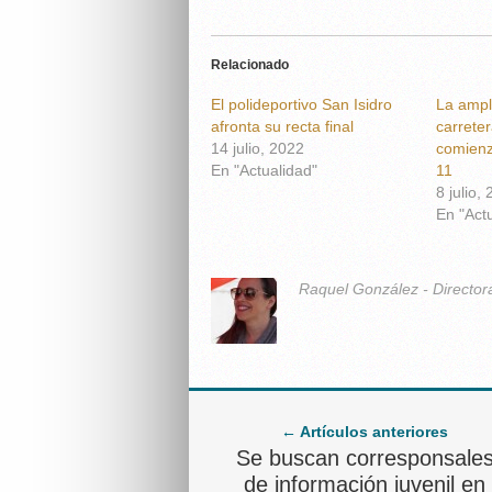
Relacionado
El polideportivo San Isidro
La ampl
afronta su recta final
carrete
14 julio, 2022
comienz
En "Actualidad"
11
8 julio,
En "Act
Raquel González - Director
← Artículos anteriores
Se buscan corresponsale
de información juvenil en