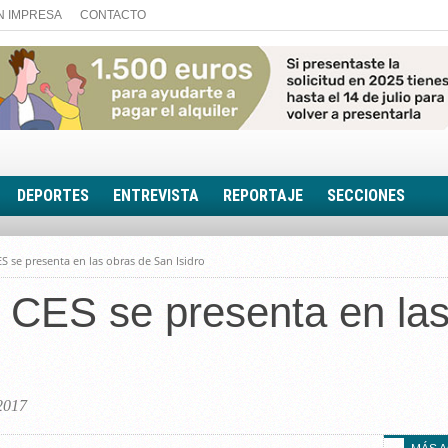
N IMPRESA
CONTACTO
DEPORTES
ENTREVISTA
REPORTAJE
SECCIONES
FOTONOTICIA
S se presenta en las obras de San Isidro
EL AULA SIN MUROS
 CES se presenta en las
LOOK TOTAL
RINCÓN PSICOLÓGIC
TRIBUNA CON ACEN
EL RINCÓN DE ACOE
 2017
RUTA DE LA MEMORIA
LA VOZ DE LA