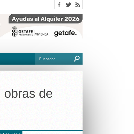
 obras de
O
TO
G