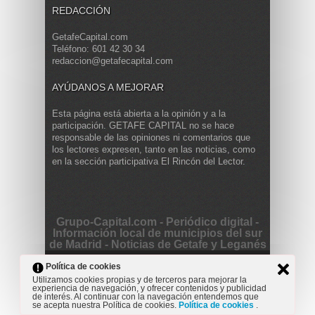
REDACCIÓN
GetafeCapital.com
Teléfono: 601 42 30 34
redaccion@getafecapital.com
AYÚDANOS A MEJORAR
Esta página está abierta a la opinión y a la
participación. GETAFE CAPITAL no se hace
responsable de las opiniones ni comentarios que
los lectores expresen, tanto en las noticias, como
en la sección participativa El Rincón del Lector.
Grupo-Capital.com - Periódico digital -
Información local de municipios del sur
de Madrid - Noticias de Getafe y Leganés
Copyright © 2013 Getafe Capital. Powered by
Grodmar
Política de cookies
Project
Utilizamos cookies propias y de terceros para mejorar la
experiencia de navegación, y ofrecer contenidos y publicidad
Opinión
Actualidad
Cultura
Deportes
Entrevista
de interés. Al continuar con la navegación entendemos que
Reportaje
Secciones
se acepta nuestra Política de cookies.
Política de cookies
.