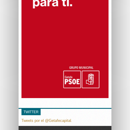
TWITTER
Tweets por el @Getafecapital.