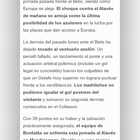
jornada pasada frente al Betis, viendo cómo
Europa se aleja.
El choque contra el Alavés
de mañana se antoja como la última
posibilidad de los azulones
en la lucha por
las plazas que dan acceso a Europa.
La derrota del pasado lunes ante el Betis ha
dejado
tocado al vestuario azulón
. Un
penalti fallado, un lanzamiento al poste y una
actuación arbitral polémica (incluido un gol
legal no concedido) fueron los culpables de
que un Getafe muy superior no lograra puntuar
frente a los verdiblancos.
Los madrileños no
pudieron igualar el gol postrero del
visitante
y sumaron su segunda derrota
consecutiva en el Coliseum.
Con 39 puntos en su haber y la salvación
prácticamente asegurada,
el equipo de
Bordalás se enfrenta esta jornada al Alavés
en Mendizorroza
. Plantilla y cuerpo técnico