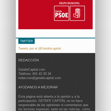
TWITTER
Tweets por el @Getafecapital.
REDACCIÓN
GetafeCapital.com
Teléfono: 601 42 30 34
redaccion@getafecapital.com
AYÚDANOS A MEJORAR
Esta página está abierta a la opinión y a la
participación. GETAFE CAPITAL no se hace
responsable de las opiniones ni comentarios que
los lectores expresen, tanto en las noticias, como