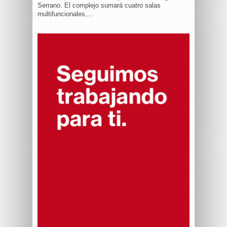
Serrano. El complejo sumará cuatro salas
multifuncionales,...