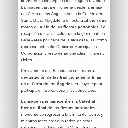
la Virgen de los Ángeles a su llegada a Getafe.
La imagen partía en romería desde la ermita
del Cerro de los Ángeles hasta la Catedral de
Santa María Magdalena en esta
tradición que
marca el inicio de las fiestas patronales
. La
recepción oficial se celebró en la glorieta de la
Base Aérea por parte de la alcaldesa, así como
representantes del Gobierno Municipal, la
Corporación y resto de autoridades militares y
civiles.
Previamente a la Bajada, se celebraba la
degustación de las tradicionales tortillas
en el Cerro de los Ángeles
, en cuyo reparto
participaron la alcaldesa y los concejales.
La i
magen permanecerá en la Catedral
hasta el final de las fiestas patronales,
momento de regresar a la ermita del Cerro, y
mientras tanto presidirá todos los actos
religiosos. La Bajada de la Virgen tiene una