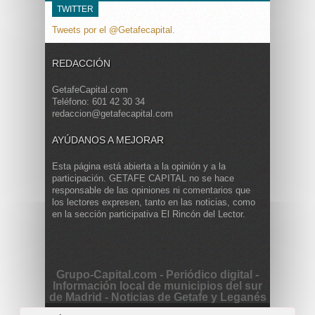
TWITTER
Tweets por el @Getafecapital.
REDACCIÓN
GetafeCapital.com
Teléfono: 601 42 30 34
redaccion@getafecapital.com
AYÚDANOS A MEJORAR
Esta página está abierta a la opinión y a la
participación. GETAFE CAPITAL no se hace
responsable de las opiniones ni comentarios que
los lectores expresen, tanto en las noticias, como
en la sección participativa El Rincón del Lector.
Grupo-Capital.com - Periódico digital -
Información local de municipios del sur
de Madrid - Noticias de Getafe y Leganés
Copyright © 2013 Getafe Capital. Powered by
Grodmar