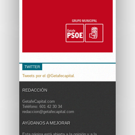
TWITTER
Tweets por el @Getafecapital.
REDACCIÓN
GetafeCapital.com
Teléfono: 601 42 30 34
redaccion@getafecapital.com
AYÚDANOS A MEJORAR
Esta página está abierta a la opinión y a la