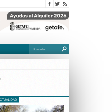
o
O
TO
G
ACTUALIDAD