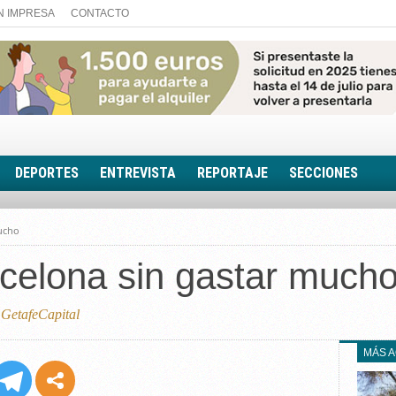
N IMPRESA
CONTACTO
DEPORTES
ENTREVISTA
REPORTAJE
SECCIONES
FOTONOTICIA
ucho
EL AULA SIN MUROS
celona sin gastar much
LOOK TOTAL
RINCÓN PSICOLÓGIC
TRIBUNA CON ACEN
GetafeCapital
EL RINCÓN DE ACOE
MÁS 
RUTA DE LA MEMORIA
LA VOZ DE LA