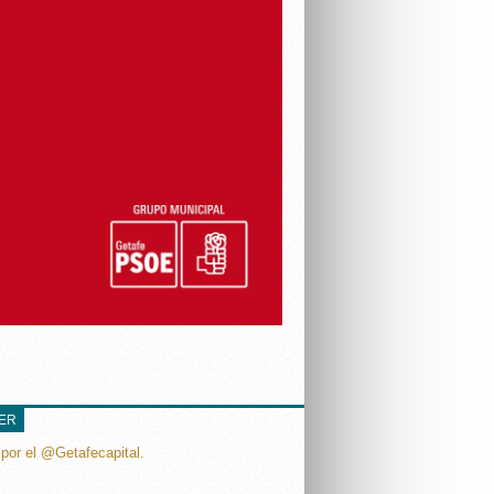
TER
por el @Getafecapital.