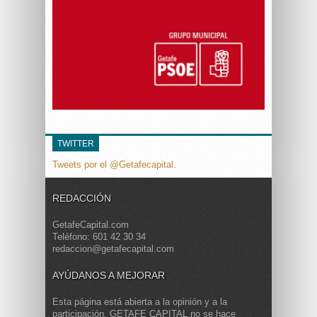
TWITTER
Tweets por el @Getafecapital.
REDACCIÓN
GetafeCapital.com
Teléfono: 601 42 30 34
redaccion@getafecapital.com
AYÚDANOS A MEJORAR
Esta página está abierta a la opinión y a la
participación. GETAFE CAPITAL no se hace