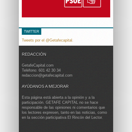
TWITTER
Tweets por el @Getafecapital.
REDACCIÓN
GetafeCapital.com
Teléfono: 601 42 30 34
redaccion@getafecapital.com
AYÚDANOS A MEJORAR
Esta página está abierta a la opinión y a la
participación. GETAFE CAPITAL no se hace
responsable de las opiniones ni comentarios que
los lectores expresen, tanto en las noticias, como
en la sección participativa El Rincón del Lector.