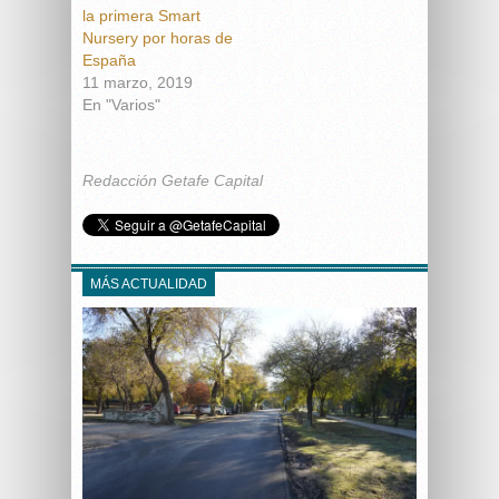
la primera Smart
Nursery por horas de
España
11 marzo, 2019
En "Varios"
Redacción Getafe Capital
MÁS ACTUALIDAD