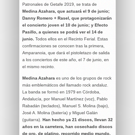
Patronales de Getafe 2019, se trata de
Medina Azahara, que actuará el 9 de junio;
Danny Romero + Rasel, que protagonizarán
el concierto joven el 10 de junio; y Efecto
Pasillo, a quienes se podrá ver el 14 de
junio.
Todos ellos en el Recinto Ferial. Estas
confirmaciones se conocen tras la primera,
Amparanoia, que dará el pistoletazo de salida
a los conciertos de este año, el 7 de junio, en
el mismo recinto.
Medina Azahara
es uno de los grupos de rock
más emblemáticos del llamado rock andaluz.
La banda se formó en 1979 en Córdoba,
Andalucía, por Manuel Martínez (voz), Pablo
Rabadán (teclados), Manuel S. Molina (bajo),
José A. Molina (batería) y Miguel Galán
(guitarra).
Han hecho ya 21 discos, llevan 32
años en la carretera, han cosechado discos
de oro, de platino, recorrido medio mundo,