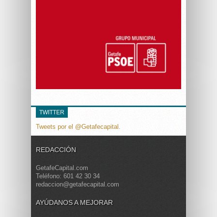
TWITTER
Tweets por el @Getafecapital.
REDACCIÓN
GetafeCapital.com
Teléfono: 601 42 30 34
redaccion@getafecapital.com
AYÚDANOS A MEJORAR