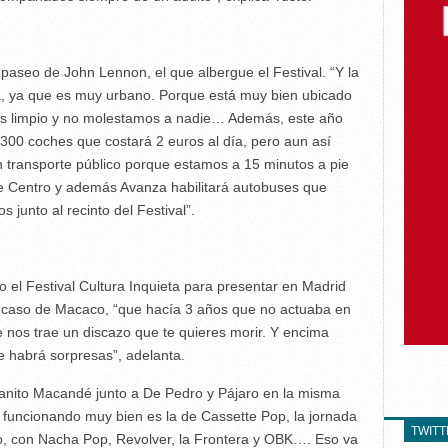
 paseo de John Lennon, el que albergue el Festival. “Y la
a, ya que es muy urbano. Porque está muy bien ubicado
es limpio y no molestamos a nadie… Además, este año
300 coches que costará 2 euros al día, pero aun así
en transporte público porque estamos a 15 minutos a pie
fe Centro y además Avanza habilitará autobuses que
 junto al recinto del Festival”.
 el Festival Cultura Inquieta para presentar en Madrid
el caso de Macaco, “que hacía 3 años que no actuaba en
nos trae un discazo que te quieres morir. Y encima
ue habrá sorpresas”, adelanta.
uanito Macandé junto a De Pedro y Pájaro en la misma
n funcionando muy bien es la de Cassette Pop, la jornada
TWIT
lio, con Nacha Pop, Revolver, la Frontera y OBK…. Eso va