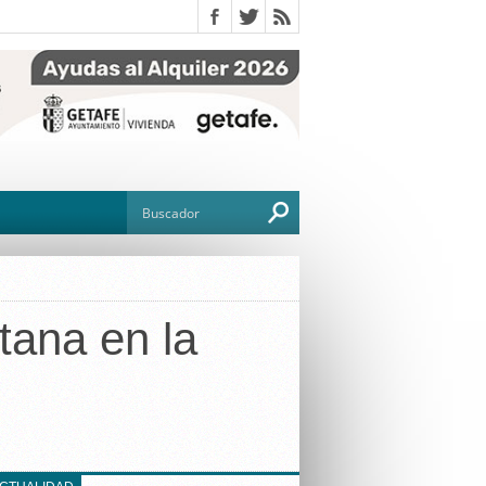
ntana en la
O
TO
G