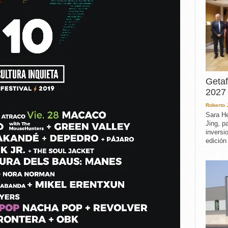
Getaf
2027 
Roberto
Sara He
Jing, p
inversi
edición