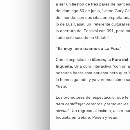
a ser un fiestón de tres pares de narice
del domingo 30 de junio, “viene Gary Cla
del mundo, con dos citas en España una
lo de Luz Casal, un referente cultural
la apertura del Festival con 091, para 
Todo esto sucede en Getafe”.
“Es muy loco traernos a La Fura”
Con el espectáculo
Manes
, la Fura del
Inquieta.
Una obra interactiva “con un 
nosotros hacer esta apuesta pero querí
lo hemos ganado y ya veremos cómo salim
Yuste.
Los promotores del espectáculo, que ten
para centrifugar cerebros y remover las 
olvidar”
.
Un regreso al instinto, al ser h
Inquieta en Getafe. Pasen y vean.