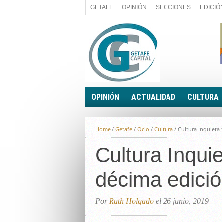
GETAFE
OPINIÓN
SECCIONES
EDICIÓ
OPINIÓN
ACTUALIDAD
CULTURA
A FIN DE CUENTAS
POLÍTICA
Home
/
Getafe
/
Ocio
/
Cultura
/
Cultura Inquieta 
PALABRA DE CONCEJAL
ECONOMÍA
LA PIEDRA DE SÍSIFO
Cultura Inquie
SOCIEDAD
EL SACAPUNTAS
BREVES
décima edició
TODAS LAS BANDERAS
ROTAS
EL RINCÓN DEL LECTOR
Por
Ruth Holgado
el 26 junio, 2019