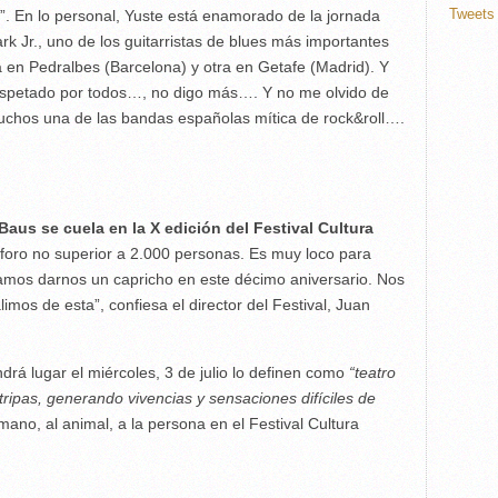
Tweets 
s”. En lo personal, Yuste está enamorado de la jornada
rk Jr., uno de los guitarristas de blues más importantes
 en Pedralbes (Barcelona) y otra en Getafe (Madrid). Y
 respetado por todos…, no digo más…. Y no me olvido de
muchos una de las bandas españolas mítica de rock&roll….
 Baus se cuela en la X edición del Festival Cultura
aforo no superior a 2.000 personas. Es muy loco para
amos darnos un capricho en este décimo aniversario. Nos
os de esta”, confiesa el director del Festival, Juan
drá lugar el miércoles, 3 de julio lo definen como
“
teatro
tripas, generando vivencias y sensaciones difíciles de
umano, al animal, a la persona en el Festival Cultura