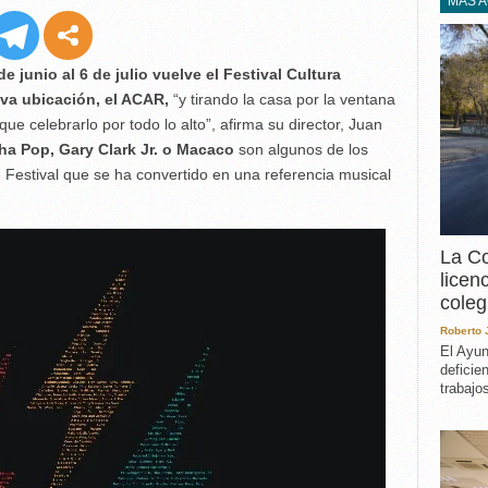
EXPERIENCIA
MÁS 
IN MEMORIAM
MEMORIA RECUPERA
de junio al 6 de julio vuelve el Festival Cultura
UN MINUTO EN EL
va ubicación, el ACAR,
“y tirando la casa por la ventana
MUSEO
ue celebrarlo por todo lo alto”, afirma su director, Juan
VARIOS
ha Pop, Gary Clark Jr. o Macaco
son algunos de los
e Festival que se ha convertido en una referencia musical
La Co
licen
coleg
Roberto
El Ayun
deficie
trabajo