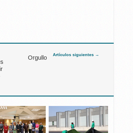
Artículos siguientes →
Orgullo
os
r
e