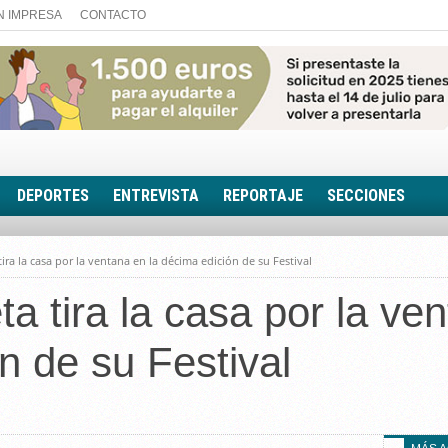
N IMPRESA
CONTACTO
DEPORTES
ENTREVISTA
REPORTAJE
SECCIONES
FOTONOTICIA
tira la casa por la ventana en la décima edición de su Festival
EL AULA SIN MUROS
ta tira la casa por la ve
LOOK TOTAL
RINCÓN PSICOLÓGIC
n de su Festival
TRIBUNA CON ACEN
EL RINCÓN DE ACOE
RUTA DE LA MEMORIA
LA VOZ DE LA