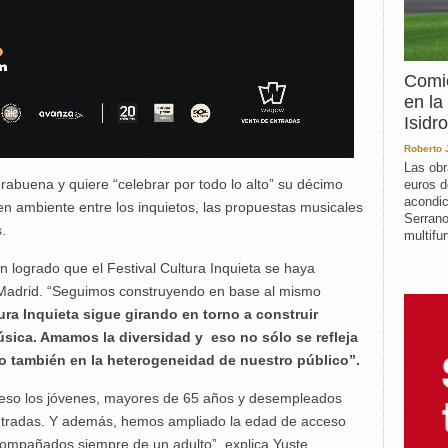
Comie
en la
Isidro
Roberto
Las obr
orabuena y quiere “celebrar por todo lo alto” su décimo
euros d
acondic
en ambiente entre los inquietos, las propuestas musicales
Serrano
.
multifun
n logrado que el Festival Cultura Inquieta se haya
e Madrid. “Seguimos construyendo en base al mismo
ra Inquieta sigue girando en torno a construir
úsica. Amamos la diversidad y eso no sólo se refleja
o también en la heterogeneidad de nuestro público”.
r eso los jóvenes, mayores de 65 años y desempleados
ntradas. Y además, hemos ampliado la edad de acceso
compañados siempre de un adulto”, explica Yuste.