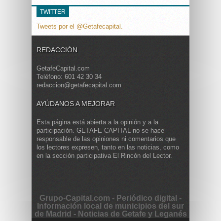
TWITTER
Tweets por el @Getafecapital.
REDACCIÓN
GetafeCapital.com
Teléfono: 601 42 30 34
redaccion@getafecapital.com
AYÚDANOS A MEJORAR
Esta página está abierta a la opinión y a la
participación. GETAFE CAPITAL no se hace
responsable de las opiniones ni comentarios que
los lectores expresen, tanto en las noticias, como
en la sección participativa El Rincón del Lector.
Grupo-Capital.com - Periódico digital -
Información local de municipios del sur
de Madrid - Noticias de Getafe y Leganés