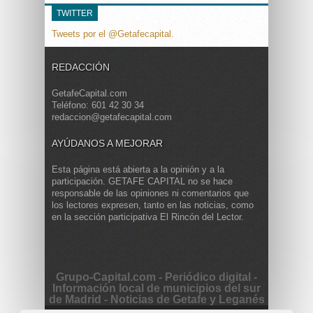
TWITTER
Tweets por el @Getafecapital.
REDACCIÓN
GetafeCapital.com
Teléfono: 601 42 30 34
redaccion@getafecapital.com
AYÚDANOS A MEJORAR
Esta página está abierta a la opinión y a la
participación. GETAFE CAPITAL no se hace
responsable de las opiniones ni comentarios que
los lectores expresen, tanto en las noticias, como
en la sección participativa El Rincón del Lector.
Grupo-Capital.com - Periódico digital -
Información local de municipios del sur
de Madrid - Noticias de Getafe y Leganés