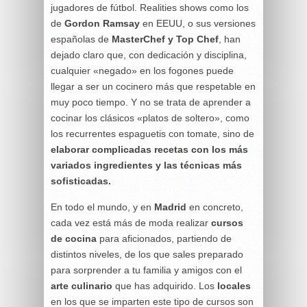
jugadores de fútbol. Realities shows como los
de
Gordon Ramsay
en EEUU, o sus versiones
españolas de
MasterChef y Top Chef
, han
dejado claro que, con dedicación y disciplina,
cualquier «negado» en los fogones puede
llegar a ser un cocinero más que respetable en
muy poco tiempo. Y no se trata de aprender a
cocinar los clásicos «platos de soltero», como
los recurrentes espaguetis con tomate, sino de
elaborar complicadas recetas con los más
variados ingredientes y las técnicas más
sofisticadas.
En todo el mundo, y en
Madrid
en concreto,
cada vez está más de moda realizar
cursos
de cocina
para aficionados, partiendo de
distintos niveles, de los que sales preparado
para sorprender a tu familia y amigos con el
arte culinario
que has adquirido. Los
locales
en los que se imparten este tipo de cursos son