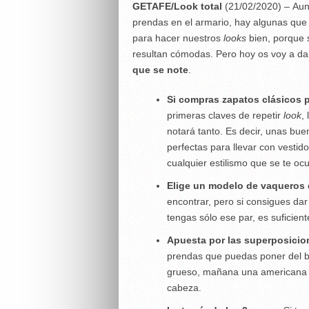
GETAFE/Look total
(21/02/2020) – Au
prendas en el armario, hay algunas que
para hacer nuestros
looks
bien, porque 
resultan cómodas. Pero hoy os voy a da
que se note
.
Si compras zapatos clásicos p
primeras claves de repetir
look
,
notará tanto. Es decir, unas bu
perfectas para llevar con vestido
cualquier estilismo que se te ocu
Elige un modelo de vaqueros 
encontrar, pero si consigues da
tengas sólo ese par, es suficien
Apuesta por las superposicion
prendas que puedas poner del bu
grueso, mañana una americana y 
cabeza.