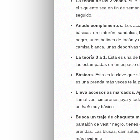
La teoría de las 2 veces.
Si te
el siguiente sea en fin de sema
seguido.
Añade complementos.
Los acc
básicas: un cinturón, sandalias
negro, unos botines de tacón y 
camisa blanca, unas deportivas
La teoría 3 a 1.
Esta es una de 
las estampadas en un espacio d
Básicos.
Esta es la clave que 
es una prenda más veces te la 
Lleva accesorios marcados.
Ap
llamativos, cinturones joya y t
un
look
muy básico.
Busca un traje de chaqueta m
pantalón de vestir negro, tienes 
prendas. Las blusas, camisetas,
más evidente.