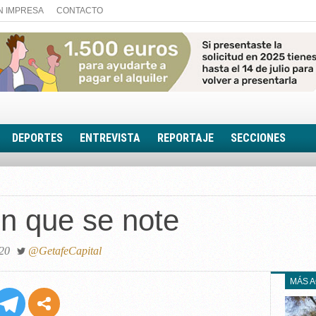
N IMPRESA
CONTACTO
DEPORTES
ENTREVISTA
REPORTAJE
SECCIONES
FOTONOTICIA
EL AULA SIN MUROS
in que se note
LOOK TOTAL
RINCÓN PSICOLÓGIC
TRIBUNA CON ACEN
020
@GetafeCapital
EL RINCÓN DE ACOE
MÁS 
RUTA DE LA MEMORIA
LA VOZ DE LA