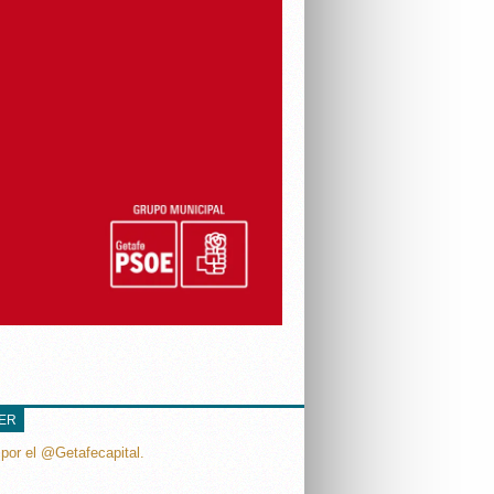
TER
por el @Getafecapital.