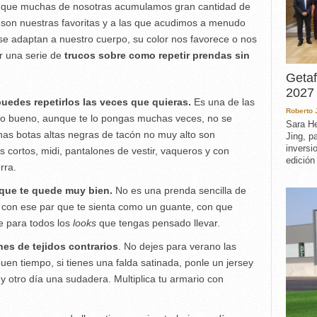
nque muchas de nosotras acumulamos gran cantidad de
 son nuestras favoritas y a las que acudimos a menudo
se adaptan a nuestro cuerpo, su color nos favorece o nos
r una serie de
trucos sobre como repetir prendas sin
Getaf
2027 
uedes repetirlos las veces que quieras.
Es una de las
Roberto
 lo bueno, aunque te lo pongas muchas veces, no se
Sara He
enas botas altas negras de tacón no muy alto son
Jing, p
inversi
s cortos, midi, pantalones de vestir, vaqueros y con
edición
rra.
que te quede muy bien.
No es una prenda sencilla de
r con ese par que te sienta como un guante, con que
te para todos los
looks
que tengas pensado llevar.
es de tejidos contrarios
. No dejes para verano las
en tiempo, si tienes una falda satinada, ponle un jersey
otro día una sudadera. Multiplica tu armario con