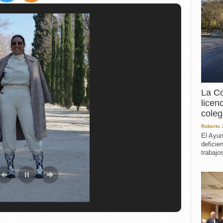
EXPERIENCIA
IN MEMORIAM
MEMORIA RECUPERA
UN MINUTO EN EL
MUSEO
VARIOS
La Co
licen
coleg
Roberto
El Ayun
deficie
trabajo