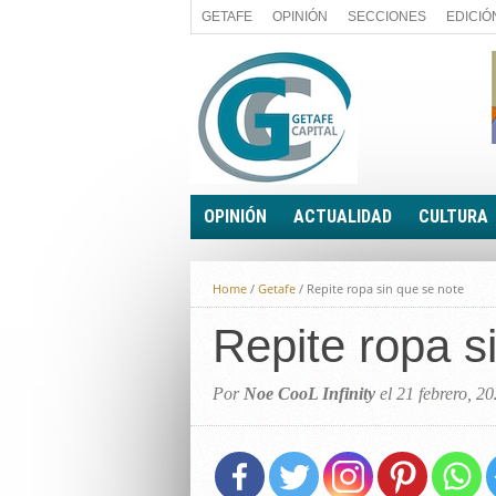
GETAFE
OPINIÓN
SECCIONES
EDICIÓ
OPINIÓN
ACTUALIDAD
CULTURA
A FIN DE CUENTAS
POLÍTICA
Home
/
Getafe
/
Repite ropa sin que se note
PALABRA DE CONCEJAL
ECONOMÍA
LA PIEDRA DE SÍSIFO
Repite ropa s
SOCIEDAD
EL SACAPUNTAS
BREVES
TODAS LAS BANDERAS
Por
Noe CooL Infinity
el 21 febrero, 2
ROTAS
EL RINCÓN DEL LECTOR