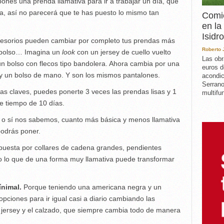
 pones una prenda llamativa para ir a trabajar un día, que
na, así no parecerá que te has puesto lo mismo tan
Comie
en la
Isidro
esorios pueden cambiar por completo tus prendas más
Roberto
, bolso… Imagina un
look
con un jersey de cuello vuelto
Las obr
un bolso con flecos tipo bandolera. Ahora cambia por una
euros d
 y un bolso de mano. Y son los mismos pantalones.
acondic
Serrano
las claves, puedes ponerte 3 veces las prendas lisas y 1
multifun
e tiempo de 10 días.
sí o sí nos sabemos, cuanto más básica y menos llamativa
podrás poner.
uesta por collares de cadena grandes, pendientes
odo lo que de una forma muy llamativa puede transformar
ínimal.
Porque teniendo una americana negra y un
opciones para ir igual casi a diario cambiando las
 jersey y el calzado, que siempre cambia todo de manera