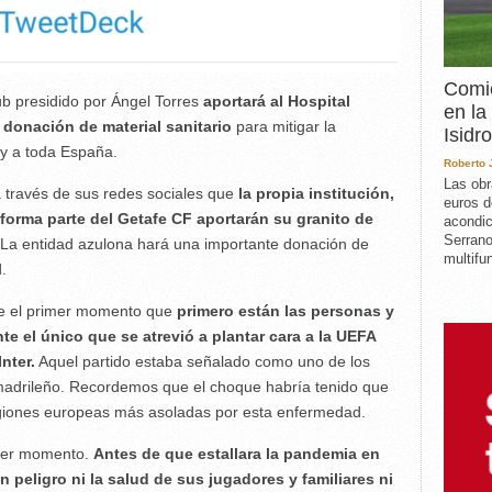
Comie
ub presidido por Ángel Torres
aportará al Hospital
en la
 donación de material sanitario
para mitigar la
Isidro
 y a toda España.
Roberto
Las obr
a través de sus redes sociales que
la propia institución,
euros d
 forma parte del Getafe CF aportarán su granito de
acondic
Serrano
. La entidad azulona hará una importante donación de
multifun
d.
de el primer momento que
primero están las personas y
te el único que se atrevió a plantar cara a la UEFA
nter.
Aquel partido estaba señalado como uno de los
 madrileño. Recordemos que el choque habría tenido que
egiones europeas más asoladas por esta enfermedad.
imer momento.
Antes de que estallara la pandemia en
peligro ni la salud de sus jugadores y familiares ni