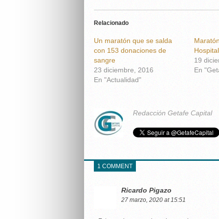
Relacionado
Un maratón que se salda
Maratón
con 153 donaciones de
Hospita
sangre
19 dici
23 diciembre, 2016
En "Get
En "Actualidad"
Redacción Getafe Capital
1 COMMENT
Ricardo Pigazo
27 marzo, 2020 at 15:51