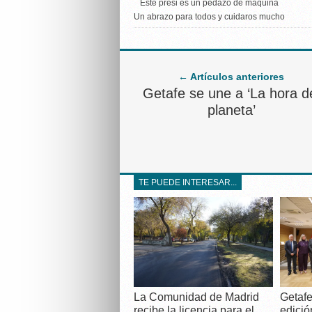
Este presi es un pedazo de maquina
Un abrazo para todos y cuidaros mucho
← Artículos anteriores
Getafe se une a ‘La hora d
planeta’
TE PUEDE INTERESAR...
La Comunidad de Madrid
Getafe
recibe la licencia para el
edició