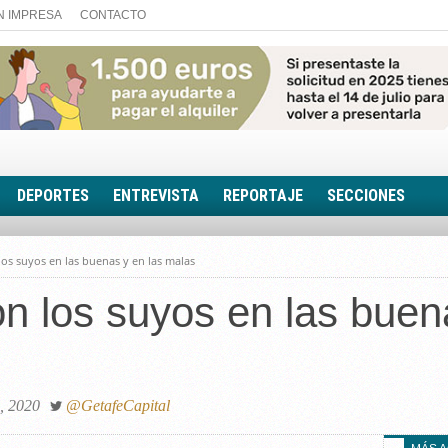
N IMPRESA
CONTACTO
DEPORTES
ENTREVISTA
REPORTAJE
SECCIONES
FOTONOTICIA
los suyos en las buenas y en las malas
EL AULA SIN MUROS
n los suyos en las buen
LOOK TOTAL
RINCÓN PSICOLÓGIC
TRIBUNA CON ACEN
EL RINCÓN DE ACOE
, 2020
@GetafeCapital
RUTA DE LA MEMORIA
LA VOZ DE LA