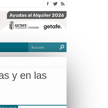
as y en las
O
TO
G