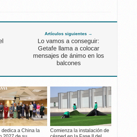
Artículos siguientes →
el
Lo vamos a conseguir:
Getafe llama a colocar
mensajes de ánimo en los
balcones
 dedica a China la
Comienza la instalación de
n 2027 de su
césped en la Fase II del