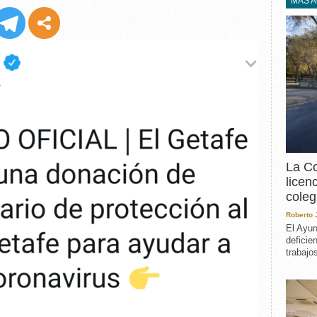
EXPERIENCIA
MÁS 
IN MEMORIAM
MEMORIA RECUPERA
UN MINUTO EN EL
MUSEO
VARIOS
La Co
licen
coleg
Roberto
El Ayun
deficie
trabajo