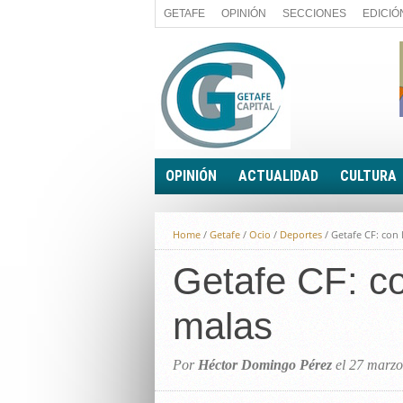
GETAFE
OPINIÓN
SECCIONES
EDICIÓ
OPINIÓN
ACTUALIDAD
CULTURA
A FIN DE CUENTAS
POLÍTICA
Home
/
Getafe
/
Ocio
/
Deportes
/
Getafe CF: con 
PALABRA DE CONCEJAL
ECONOMÍA
LA PIEDRA DE SÍSIFO
Getafe CF: co
SOCIEDAD
EL SACAPUNTAS
BREVES
malas
TODAS LAS BANDERAS
ROTAS
EL RINCÓN DEL LECTOR
Por
Héctor Domingo Pérez
el 27 marzo