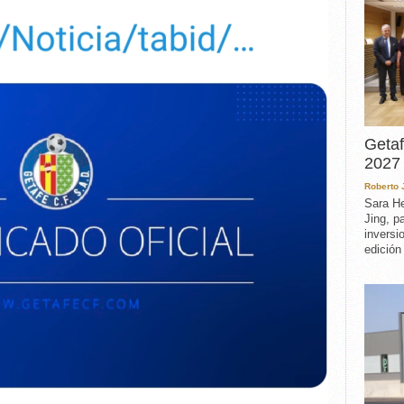
Getaf
2027 
Roberto
Sara He
Jing, p
inversi
edición