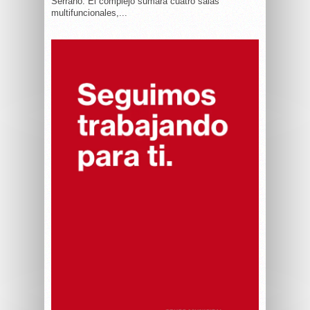
Serrano. El complejo sumará cuatro salas
multifuncionales,...