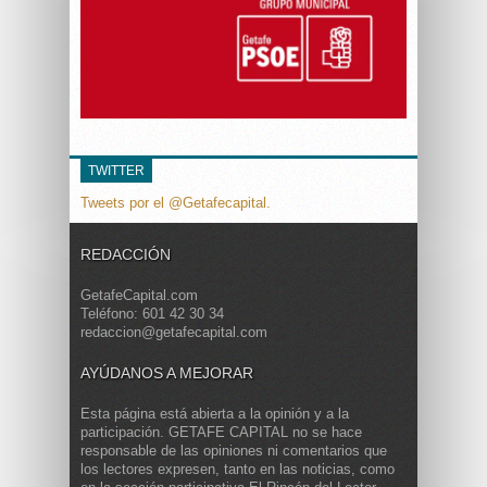
TWITTER
Tweets por el @Getafecapital.
REDACCIÓN
GetafeCapital.com
Teléfono: 601 42 30 34
redaccion@getafecapital.com
AYÚDANOS A MEJORAR
Esta página está abierta a la opinión y a la
participación. GETAFE CAPITAL no se hace
responsable de las opiniones ni comentarios que
los lectores expresen, tanto en las noticias, como