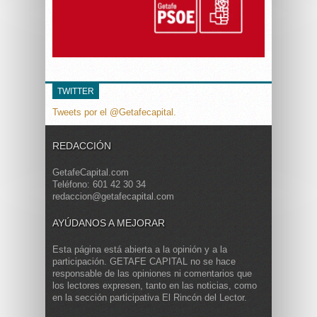
TWITTER
Tweets por el @Getafecapital.
REDACCIÓN
GetafeCapital.com
Teléfono: 601 42 30 34
redaccion@getafecapital.com
AYÚDANOS A MEJORAR
Esta página está abierta a la opinión y a la
participación. GETAFE CAPITAL no se hace
responsable de las opiniones ni comentarios que
los lectores expresen, tanto en las noticias, como
en la sección participativa El Rincón del Lector.