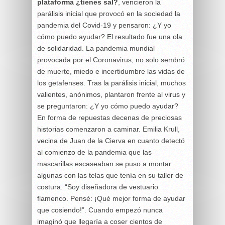
plataforma ¿tienes sal?
, vencieron la
parálisis inicial que provocó en la sociedad la
pandemia del Covid-19 y pensaron: ¿Y yo
cómo puedo ayudar? El resultado fue una ola
de solidaridad. La pandemia mundial
provocada por el Coronavirus, no solo sembró
de muerte, miedo e incertidumbre las vidas de
los getafenses. Tras la parálisis inicial, muchos
valientes, anónimos, plantaron frente al virus y
se preguntaron: ¿Y yo cómo puedo ayudar?
En forma de repuestas decenas de preciosas
historias comenzaron a caminar. Emilia Krull,
vecina de Juan de la Cierva en cuanto detectó
al comienzo de la pandemia que las
mascarillas escaseaban se puso a montar
algunas con las telas que tenía en su taller de
costura. “Soy diseñadora de vestuario
flamenco. Pensé: ¡Qué mejor forma de ayudar
que cosiendo!”. Cuando empezó nunca
imaginó que llegaría a coser cientos de