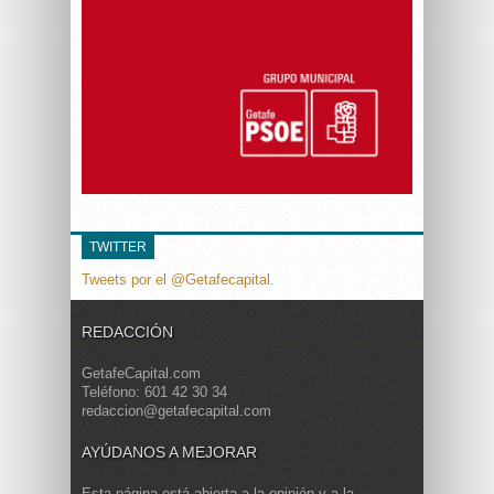
TWITTER
Tweets por el @Getafecapital.
REDACCIÓN
GetafeCapital.com
Teléfono: 601 42 30 34
redaccion@getafecapital.com
AYÚDANOS A MEJORAR
Esta página está abierta a la opinión y a la