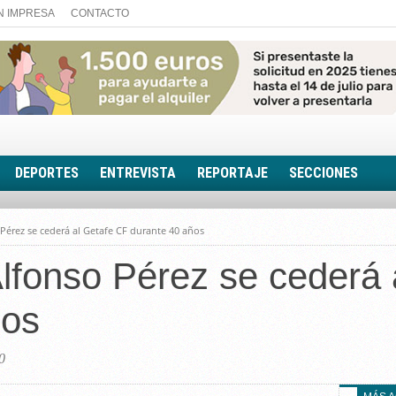
N IMPRESA
CONTACTO
DEPORTES
ENTREVISTA
REPORTAJE
SECCIONES
FOTONOTICIA
Pérez se cederá al Getafe CF durante 40 años
EL AULA SIN MUROS
lfonso Pérez se cederá 
LOOK TOTAL
RINCÓN PSICOLÓGIC
ños
TRIBUNA CON ACEN
EL RINCÓN DE ACOE
0
RUTA DE LA MEMORIA
LA VOZ DE LA