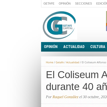
GETAFE
OPINIÓN
SECCIONES
EDICIÓ
OPINIÓN
ACTUALIDAD
CULTURA
A FIN DE CUENTAS
POLÍTICA
Home
/
Getafe
/
Actualidad
/
El Coliseum Alfonso 
PALABRA DE CONCEJAL
ECONOMÍA
LA PIEDRA DE SÍSIFO
El Coliseum A
SOCIEDAD
EL SACAPUNTAS
BREVES
durante 40 a
TODAS LAS BANDERAS
ROTAS
EL RINCÓN DEL LECTOR
Por
Raquel González
el 30 octubre, 202