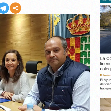
EXPERIENCIA
MÁS 
IN MEMORIAM
MEMORIA RECUPERA
UN MINUTO EN EL
MUSEO
VARIOS
La Co
licen
coleg
Roberto
El Ayun
deficie
trabajo