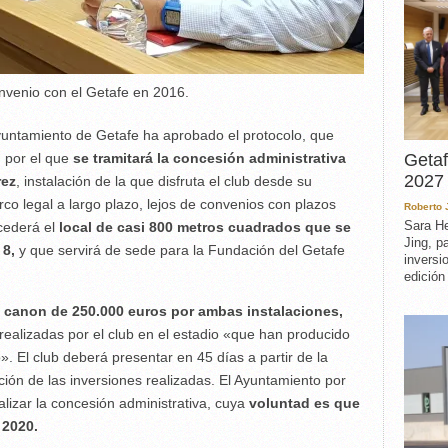
nvenio con el Getafe en 2016.
yuntamiento de Getafe ha aprobado el protocolo, que
, por el que
se tramitará la concesión administrativa
Getaf
2027 
rez
, instalación de la que disfruta el club desde su
co legal a largo plazo, lejos de convenios con plazos
Roberto
Sara He
cederá el
local de casi 800 metros cuadrados que se
Jing, p
 8,
y que servirá de sede para la Fundación del Getafe
inversi
edición
canon de 250.000 euros por ambas instalaciones,
ealizadas por el club en el estadio «que han producido
. El club deberá presentar en 45 días a partir de la
ción de las inversiones realizadas. El Ayuntamiento por
alizar la concesión administrativa, cuya
voluntad es que
e 2020.