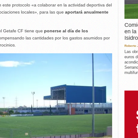
ste protocolo «a colaborar en la actividad deportiva del
ociaciones locales», para las que
aportará anualmente
Comie
en la
el Getafe CF tiene que
ponerse al día de los
Isidro
compensando las cantidades por los gastos asumidos por
rocinios.
Roberto
Las obr
euros d
acondic
Serrano
multifun