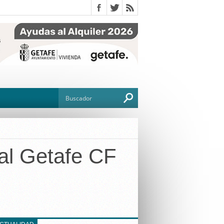
al Getafe CF
O
TO
G