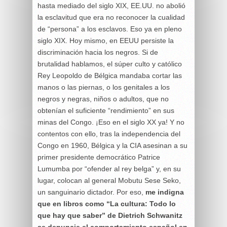
hasta mediado del siglo XIX, EE.UU. no abolió
la esclavitud que era no reconocer la cualidad
de “persona” a los esclavos. Eso ya en pleno
siglo XIX. Hoy mismo, en EEUU persiste la
discriminación hacia los negros. Si de
brutalidad hablamos, el súper culto y católico
Rey Leopoldo de Bélgica mandaba cortar las
manos o las piernas, o los genitales a los
negros y negras, niños o adultos, que no
obtenían el suficiente “rendimiento” en sus
minas del Congo. ¡Eso en el siglo XX ya! Y no
contentos con ello, tras la independencia del
Congo en 1960, Bélgica y la CIA asesinan a su
primer presidente democrático Patrice
Lumumba por “ofender al rey belga” y, en su
lugar, colocan al general Mobutu Sese Seko,
un sanguinario dictador. Por eso,
me indigna
que en libros como “La cultura: Todo lo
que hay que saber” de Dietrich Schwanitz