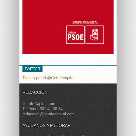
TWITTER
Tweets por el @Getafecapital.
REDACCIÓN
GetafeCapital.com
Teléfono: 601 42 30 34
redaccion@getafecapital.com
AYÚDANOS A MEJORAR