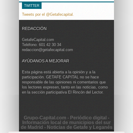
TWITTER
Tweets por el @Getafecapital.
REDACCIÓN
GetafeCapital.com
Teléfono: 601 42 30 34
redaccion@getafecapital.com
AYÚDANOS A MEJORAR
Esta página está abierta a la opinión y a la
participación. GETAFE CAPITAL no se hace
responsable de las opiniones ni comentarios que
los lectores expresen, tanto en las noticias, como
en la sección participativa El Rincón del Lector.
Grupo-Capital.com - Periódico digital -
Información local de municipios del sur
de Madrid - Noticias de Getafe y Leganés