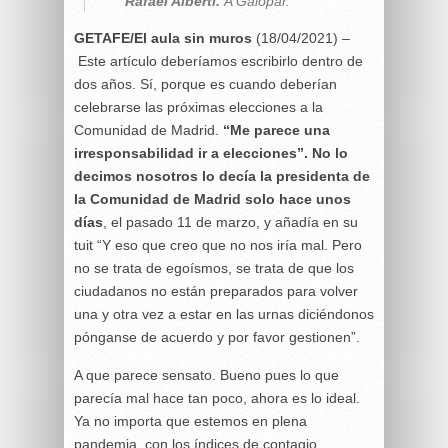
Rafael Alberti.
A Galopar.
GETAFE/El aula sin muros
(18/04/2021) –
Este artículo deberíamos escribirlo dentro de
dos años. Sí, porque es cuando deberían
celebrarse las próximas elecciones a la
Comunidad de Madrid.
“Me parece una
irresponsabilidad ir a elecciones”. No lo
decimos nosotros lo decía la presidenta de
la Comunidad de Madrid solo hace unos
días
, el pasado 11 de marzo, y añadía en su
tuit “Y eso que creo que no nos iría mal. Pero
no se trata de egoísmos, se trata de que los
ciudadanos no están preparados para volver
una y otra vez a estar en las urnas diciéndonos
pónganse de acuerdo y por favor gestionen”.
A que parece sensato. Bueno pues lo que
parecía mal hace tan poco, ahora es lo ideal.
Ya no importa que estemos en plena
pandemia, con los índices de contagio