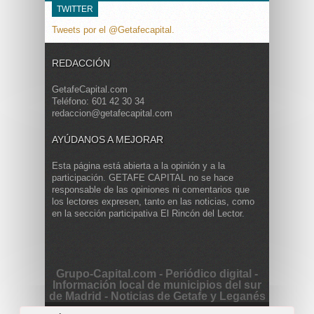
TWITTER
Tweets por el @Getafecapital.
REDACCIÓN
GetafeCapital.com
Teléfono: 601 42 30 34
redaccion@getafecapital.com
AYÚDANOS A MEJORAR
Esta página está abierta a la opinión y a la
participación. GETAFE CAPITAL no se hace
responsable de las opiniones ni comentarios que
los lectores expresen, tanto en las noticias, como
en la sección participativa El Rincón del Lector.
Grupo-Capital.com - Periódico digital -
Información local de municipios del sur
de Madrid - Noticias de Getafe y Leganés
Copyright © 2013 Getafe Capital. Powered by
Grodmar