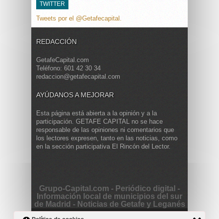
TWITTER
Tweets por el @Getafecapital.
REDACCIÓN
GetafeCapital.com
Teléfono: 601 42 30 34
redaccion@getafecapital.com
AYÚDANOS A MEJORAR
Esta página está abierta a la opinión y a la
participación. GETAFE CAPITAL no se hace
responsable de las opiniones ni comentarios que
los lectores expresen, tanto en las noticias, como
en la sección participativa El Rincón del Lector.
Grupo-Capital.com - Periódico digital -
Información local de municipios del sur
de Madrid - Noticias de Getafe y Leganés
Copyright © 2013 Getafe Capital. Powered by
Grodmar