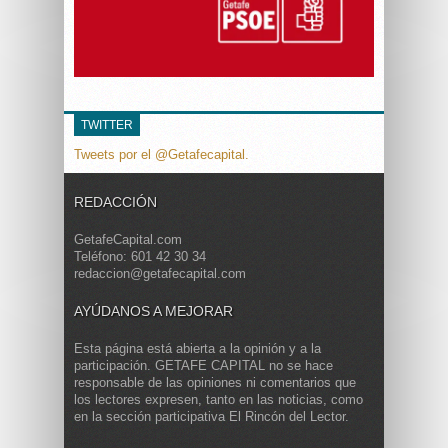
TWITTER
Tweets por el @Getafecapital.
REDACCIÓN
GetafeCapital.com
Teléfono: 601 42 30 34
redaccion@getafecapital.com
AYÚDANOS A MEJORAR
Esta página está abierta a la opinión y a la
participación. GETAFE CAPITAL no se hace
responsable de las opiniones ni comentarios que
los lectores expresen, tanto en las noticias, como
en la sección participativa El Rincón del Lector.