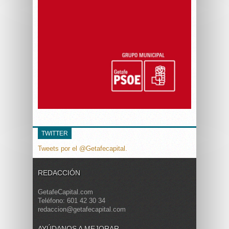
TWITTER
Tweets por el @Getafecapital.
REDACCIÓN
GetafeCapital.com
Teléfono: 601 42 30 34
redaccion@getafecapital.com
AYÚDANOS A MEJORAR