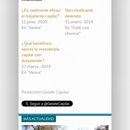
¿Es realmente eficaz
Narcotraficante
el trasplante capilar?
detenido
11 junio, 2020
31 enero, 2019
En "Varios"
En "Café con
churros"
¿Qué beneficios
aporta la mesoterpia
capilar con
dutasteride?
27 marzo, 2023
En "Varios"
Redacción Getafe Capital
MÁS ACTUALIDAD