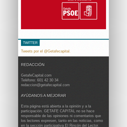
TWITTER
Tweets por el @Getafecapital.
REDACCIÓN
GetafeCapital.com
Teléfono: 601 42 30 34
redaccion@getafecapital.com
AYÚDANOS A MEJORAR
Esta página está abierta a la opinión y a la
participación. GETAFE CAPITAL no se hace
responsable de las opiniones ni comentarios que
los lectores expresen, tanto en las noticias, como
en la sección participativa El Rincón del Lector.