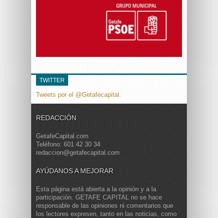
TWITTER
Tweets por el @Getafecapital.
REDACCIÓN
GetafeCapital.com
Teléfono: 601 42 30 34
redaccion@getafecapital.com
AYÚDANOS A MEJORAR
Esta página está abierta a la opinión y a la
participación. GETAFE CAPITAL no se hace
responsable de las opiniones ni comentarios que
los lectores expresen, tanto en las noticias, como