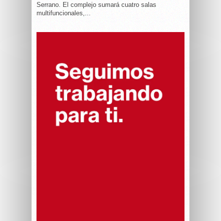
Serrano. El complejo sumará cuatro salas
multifuncionales,...