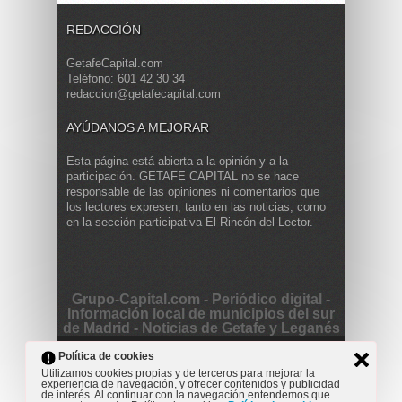
REDACCIÓN
GetafeCapital.com
Teléfono: 601 42 30 34
redaccion@getafecapital.com
AYÚDANOS A MEJORAR
Esta página está abierta a la opinión y a la
participación. GETAFE CAPITAL no se hace
responsable de las opiniones ni comentarios que
los lectores expresen, tanto en las noticias, como
en la sección participativa El Rincón del Lector.
Grupo-Capital.com - Periódico digital -
Información local de municipios del sur
de Madrid - Noticias de Getafe y Leganés
Copyright © 2013 Getafe Capital. Powered by
Grodmar
Política de cookies
Project
Utilizamos cookies propias y de terceros para mejorar la
experiencia de navegación, y ofrecer contenidos y publicidad
Opinión
Actualidad
Cultura
Deportes
Entrevista
de interés. Al continuar con la navegación entendemos que