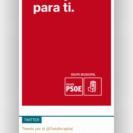
TWITTER
Tweets por el @Getafecapital.