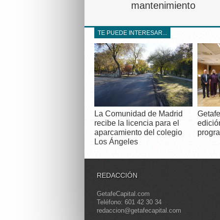
mantenimiento
TE PUEDE INTERESAR...
La Comunidad de Madrid
Getafe
recibe la licencia para el
edició
aparcamiento del colegio
progra
Los Ángeles
REDACCIÓN
GetafeCapital.com
Teléfono: 601 42 30 34
redaccion@getafecapital.com