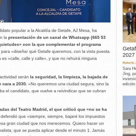
idato popular a la Alcaldía de Getafe, AJ Mesa, ha
on la
presentación de un canal de Whatsapp (665 53
nquietudes» con la que complementar el programa
Getaf
r para «diseñar qué Getafe queremos, con la vista puesta
2027 
 «calle, calle y calle», y que no rehuirá ninguna
Roberto
Sara He
Jing, p
actividad serán
la seguridad, la limpieza, la bajada de
inversi
 cara a 2030.
«
No queremos una ciudad segura, sino la
edición
 el candidato, que vuelve a reivindicar que se cubran
zadas del Teatro Madrid, el que criticó que «no se ha
defendió que «siempre, siempre, bajaré los impuestos
esa gran ciudad que nos merecemos. Quiero hacer un
alista, que se pueda aplicar desde el minuto 1. Jamás