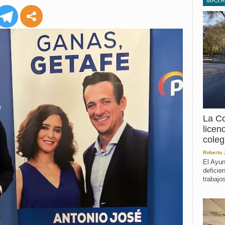
EXPERIENCIA
MÁS 
IN MEMORIAM
MEMORIA RECUPERA
UN MINUTO EN EL
MUSEO
VARIOS
La Co
licen
coleg
Roberto
El Ayun
deficie
trabajo