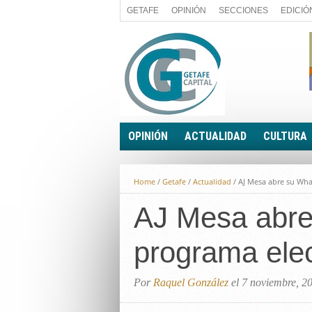
GETAFE
OPINIÓN
SECCIONES
EDICIÓ
OPINIÓN
ACTUALIDAD
CULTURA
A FIN DE CUENTAS
POLÍTICA
Home
/
Getafe
/
Actualidad
/
AJ Mesa abre su Wha
PALABRA DE CONCEJAL
ECONOMÍA
LA PIEDRA DE SÍSIFO
AJ Mesa abre
SOCIEDAD
EL SACAPUNTAS
BREVES
programa elec
TODAS LAS BANDERAS
ROTAS
EL RINCÓN DEL LECTOR
Por
Raquel González
el 7 noviembre, 2