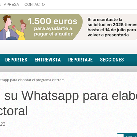
N IMPRESA
CONTACTO
DEPORTES
ENTREVISTA
REPORTAJE
SECCIONES
FOTONOTICIA
tsapp para elaborar el programa electoral
EL AULA SIN MUROS
 su Whatsapp para elabo
LOOK TOTAL
RINCÓN PSICOLÓGIC
toral
TRIBUNA CON ACEN
EL RINCÓN DE ACOE
022
RUTA DE LA MEMORIA
LA VOZ DE LA