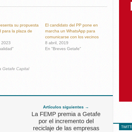
esenta su propuesta
El candidato del PP pone en
l para la plaza de
marcha un WhatsApp para
comunicarse con los vecinos
 2023
8 abril, 2019
ualidad"
En "Breves Getafe"
a Getafe Capital
Artículos siguientes →
La FEMP premia a Getafe
por el incremento del
reciclaje de las empresas
TWIT