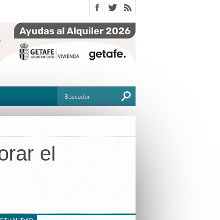
rar el
O
TO
G