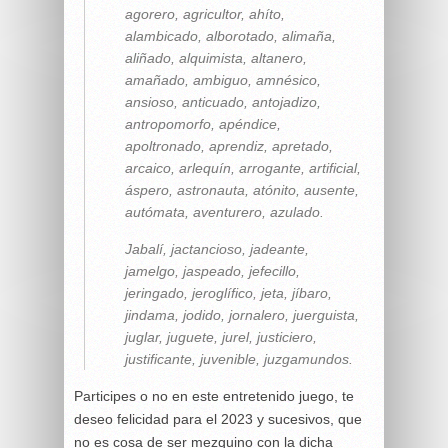
agorero, agricultor, ahíto,
alambicado, alborotado, alimaña,
aliñado, alquimista, altanero,
amañado, ambiguo, amnésico,
ansioso, anticuado, antojadizo,
antropomorfo, apéndice,
apoltronado, aprendiz, apretado,
arcaico, arlequín, arrogante, artificial,
áspero, astronauta, atónito, ausente,
autómata, aventurero, azulado.
Jabalí, jactancioso, jadeante,
jamelgo, jaspeado, jefecillo,
jeringado, jeroglífico, jeta, jíbaro,
jindama, jodido, jornalero, juerguista,
juglar, juguete, jurel, justiciero,
justificante, juvenible, juzgamundos.
Participes o no en este entretenido juego, te
deseo felicidad para el 2023 y sucesivos, que
no es cosa de ser mezquino con la dicha