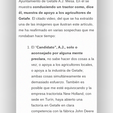
Ayuntamiento de Getafe A.J. Mesa. En él se
muestra
conduciendo un tractor como, dice
él, muestra de apoyo a los agricultores de
Getafe
. El citado video, del que se ha extraído
una de las imágenes que ilustran este artículo,
me ha reafirmado en varias sospechas que me
rondaban hace tiempo:
El “
Candidato”, A.J., solo o
aconsejado por alguna mente
preclara
, no sabe hacer dos cosas a la
vez; o apoya a los agricultores locales,
o apoya a la industria de Getafe;
ambas cosas simultáneamente es
demasiado esfuerzo. También es
posible que me esté equivocando y la
empresa tractorista New Holland, con
sede en Turín, haya abierto una
factoría en Getafe en clara
competencia con la fábrica John Deere