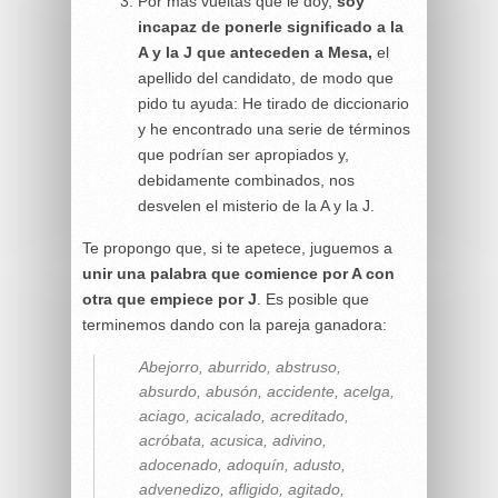
Por más vueltas que le doy,
soy
incapaz de ponerle significado a la
A y la J que anteceden a Mesa,
el
apellido del candidato, de modo que
pido tu ayuda: He tirado de diccionario
y he encontrado una serie de términos
que podrían ser apropiados y,
debidamente combinados, nos
desvelen el misterio de la A y la J.
Te propongo que, si te apetece, juguemos a
unir una palabra que comience por A con
otra que empiece por J
. Es posible que
terminemos dando con la pareja ganadora:
Abejorro, aburrido, abstruso,
absurdo, abusón, accidente, acelga,
aciago, acicalado, acreditado,
acróbata, acusica, adivino,
adocenado, adoquín, adusto,
advenedizo, afligido, agitado,