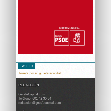
TWITTER
Tweets por el @Getafecapital.
REDACCIÓN
GetafeCapital.com
Teléfono: 601 42 30 34
redaccion@getafecapital.com