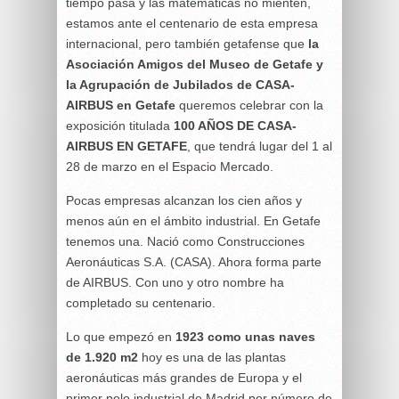
tiempo pasa y las matemáticas no mienten,
estamos ante el centenario de esta empresa
internacional, pero también getafense que
la
Asociación Amigos del Museo de Getafe y
la Agrupación de Jubilados de CASA-
AIRBUS en Getafe
queremos celebrar con la
exposición titulada
100 AÑOS DE CASA‐
AIRBUS EN GETAFE
, que tendrá lugar del 1 al
28 de marzo en el Espacio Mercado.
Pocas empresas alcanzan los cien años y
menos aún en el ámbito industrial. En Getafe
tenemos una. Nació como Construcciones
Aeronáuticas S.A. (CASA). Ahora forma parte
de AIRBUS. Con uno y otro nombre ha
completado su centenario.
Lo que empezó en
1923 como unas naves
de 1.920 m
2
hoy es una de las plantas
aeronáuticas más grandes de Europa y el
primer polo industrial de Madrid por número de