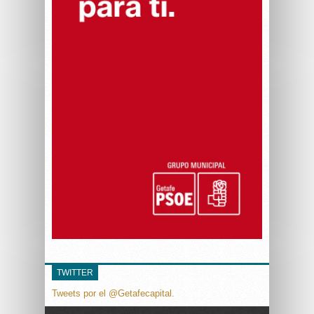
TWITTER
Tweets por el @Getafecapital.