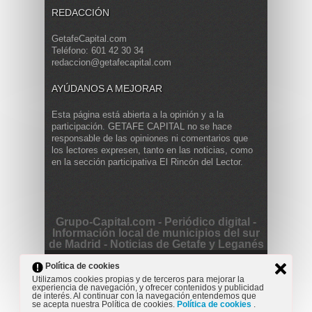
REDACCIÓN
GetafeCapital.com
Teléfono: 601 42 30 34
redaccion@getafecapital.com
AYÚDANOS A MEJORAR
Esta página está abierta a la opinión y a la
participación. GETAFE CAPITAL no se hace
responsable de las opiniones ni comentarios que
los lectores expresen, tanto en las noticias, como
en la sección participativa El Rincón del Lector.
Grupo-Capital.com - Periódico digital -
Información local de municipios del sur
de Madrid - Noticias de Getafe y Leganés
Copyright © 2013 Getafe Capital. Powered by
Grodmar
Política de cookies
Project
Utilizamos cookies propias y de terceros para mejorar la
experiencia de navegación, y ofrecer contenidos y publicidad
Opinión
Actualidad
Cultura
Deportes
Entrevista
de interés. Al continuar con la navegación entendemos que
Reportaje
Secciones
se acepta nuestra Política de cookies.
Política de cookies
.