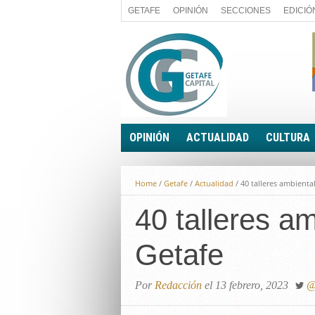
GETAFE
OPINIÓN
SECCIONES
EDICIÓ
OPINIÓN
ACTUALIDAD
CULTURA
A FIN DE CUENTAS
POLÍTICA
Home
/
Getafe
/
Actualidad
/
40 talleres ambienta
PALABRA DE CONCEJAL
ECONOMÍA
LA PIEDRA DE SÍSIFO
40 talleres a
SOCIEDAD
EL SACAPUNTAS
BREVES
Getafe
TODAS LAS BANDERAS
ROTAS
EL RINCÓN DEL LECTOR
Por
Redacción
el 13 febrero, 2023
@