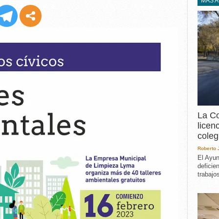
EXPERIENCIA
MÁS 
IN MEMORIAM
MEMORIA RECUPERA
UN MINUTO EN EL
MUSEO
VARIOS
La Co
licen
coleg
Roberto
El Ayun
deficie
trabajo