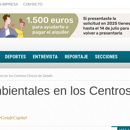
N IMPRESA
CONTACTO
DEPORTES
ENTREVISTA
REPORTAJE
SECCIONES
FOTONOTICIA
les en los Centros Cívicos de Getafe
EL AULA SIN MUROS
mbientales en los Centro
LOOK TOTAL
RINCÓN PSICOLÓGIC
TRIBUNA CON ACEN
EL RINCÓN DE ACOE
GetafeCapital
RUTA DE LA MEMORIA
LA VOZ DE LA