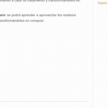
levando a cabo su tratamiento y transformándolos en
Tweets 
ario
’ se podrá aprender a aprovechar los residuos
transformándolos en compost.