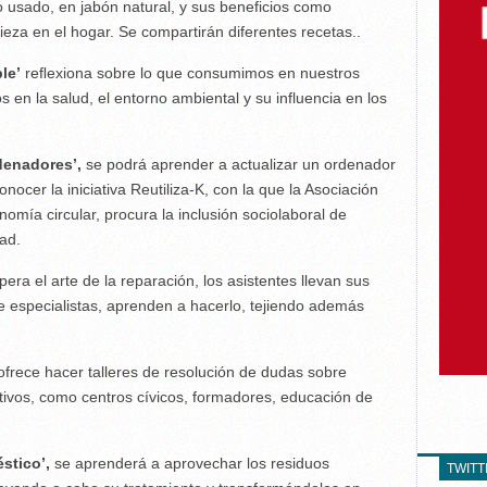
o usado, en jabón natural, y sus beneficios como
ieza en el hogar. Se compartirán diferentes recetas..
le’
reﬂexiona sobre lo que consumimos en nuestros
s en la salud, el entorno ambiental y su influencia en los
denadores’,
se podrá aprender a actualizar un ordenador
nocer la iniciativa Reutiliza-K, con la que la Asociación
onomía circular, procura la inclusión sociolaboral de
dad.
era el arte de la reparación, los asistentes llevan sus
e especialistas, aprenden a hacerlo, tejiendo además
 ofrece hacer talleres de resolución de dudas sobre
ectivos, como centros cívicos, formadores, educación de
stico’,
se aprenderá a aprovechar los residuos
TWIT