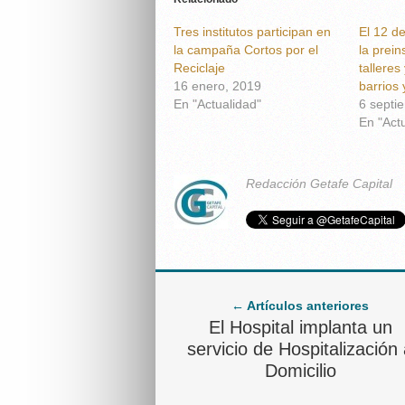
Tres institutos participan en
El 12 d
la campaña Cortos por el
la prein
Reciclaje
talleres
16 enero, 2019
barrios 
En "Actualidad"
6 septi
En "Act
Redacción Getafe Capital
← Artículos anteriores
El Hospital implanta un
servicio de Hospitalización
Domicilio