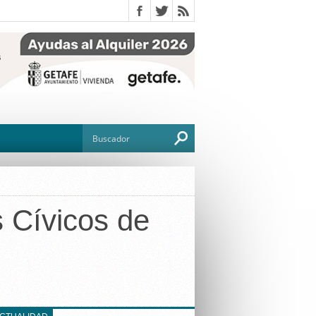
s Cívicos de
O
TO
G