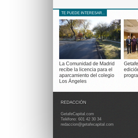
TE PUEDE INTERESAR...
La Comunidad de Madrid
Getafe
recibe la licencia para el
edició
aparcamiento del colegio
progra
Los Ángeles
REDACCIÓN
GetafeCapital.com
Teléfono: 601 42 30 34
redaccion@getafecapital.com