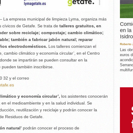
– La empresa municipal de limpieza Lyma, organiza más
Comie
s cívicos de Getafe. Se trata de
talleres gratuitos, en
en la
der sobre reciclaje; compostaje; cambio climático;
Isidro
le; también a fabricar jabón natural; reparar
Roberto
ños electrodomésticos.
Los talleres comienzan el
Las obr
e, cambio climático y economía circular’, en el Centro
euros d
acondic
 donde se impartirán se pueden consultar en la
Serrano
 pueden también inscribirse.
multifun
0 32 y el correo
tafe.es
limático y economía circular’,
los asistentes conocerán
a en el medioambiente y en la salud individual. Se
ducción, reutilización y reciclaje y podrán conocer la
 de Residuos de Getafe.
bón natural’
podrán conocer el proceso de