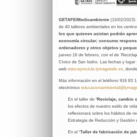
GETAFE/Medioambiente
(15/02/2023) 
de 40 talleres ambientales en los centro
los que quienes asistan podrán apren
economía circular; consumo responsab
ordenadores y otros objetos y peque
jueves 16 de febrero, con el de ‘Reciclaj
Cívico de San Isidro. Las fechas y lugar
web
educayrecicla.lymagetafe.es
, donde
Más información en el teléfono 916 83 1
electrónico
educacionambiental@lymage
En el taller de
‘Reciclaje, cambio c
los efectos de nuestro estilo de vid
reflexionará sobre los hábitos de re
Estrategia de Reducción y Gestión
En el
‘Taller de fabricación de ja