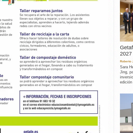
Getaf
2027 
Roberto
Sara He
Jing, p
inversi
edición