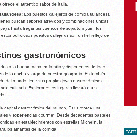
 ofrece el auténtico sabor de Italia.
 tailandesa:
Los puestos callejeros de comida tailandesa
uienes buscan sabores atrevidos y combinaciones únicas.
paya hasta fragantes cuencos de sopa tom yum, los
stos bulliciosos puestos callejeros son un fiel reflejo de
.
stinos gastronómicos
os a la buena mesa en familia y disponemos de todo
s de lo ancho y largo de nuestra geografía. Es también
ncón del mundo tiene sus propias joyas gastronómicas,
cia culinaria. Explorar estos lugares llevará a tus
io:
a capital gastronómica del mundo, París ofrece una
onales y experiencias gourmet. Desde decadentes pasteles
omidas en establecimientos con estrellas Michelin, la
para los amantes de la comida.
TWIT