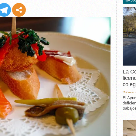
EXPERIENCIA
MÁS 
IN MEMORIAM
MEMORIA RECUPERA
UN MINUTO EN EL
MUSEO
VARIOS
La Co
licen
coleg
Roberto
El Ayun
deficie
trabajo