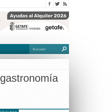
a gastronomía
O
TO
G