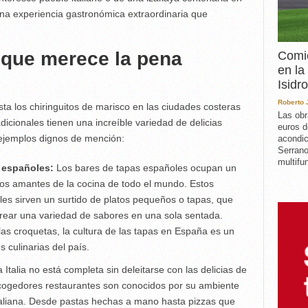
una experiencia gastronómica extraordinaria que
s que merece la pena
Comie
en la
Isidro
Roberto
a los chiringuitos de marisco en las ciudades costeras
Las obr
dicionales tienen una increíble variedad de delicias
euros d
 ejemplos dignos de mención:
acondic
Serrano
multifun
s españoles:
Los bares de tapas españoles ocupan un
 los amantes de la cocina de todo el mundo. Estos
les sirven un surtido de platos pequeños o tapas, que
rear una variedad de sabores en una sola sentada.
as croquetas, la cultura de las tapas en España es un
s culinarias del país.
a Italia no está completa sin deleitarse con las delicias de
s acogedores restaurantes son conocidos por su ambiente
 italiana. Desde pastas hechas a mano hasta pizzas que