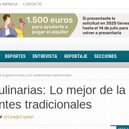
N IMPRESA
CONTACTO
DEPORTES
ENTREVISTA
REPORTAJE
SECCIONES
FOTONOTICIA
de la gastronomía y los restaurantes tradicionales
EL AULA SIN MUROS
culinarias: Lo mejor de l
LOOK TOTAL
RINCÓN PSICOLÓGIC
ntes tradicionales
TRIBUNA CON ACEN
EL RINCÓN DE ACOE
@GetafeCapital
RUTA DE LA MEMORIA
LA VOZ DE LA