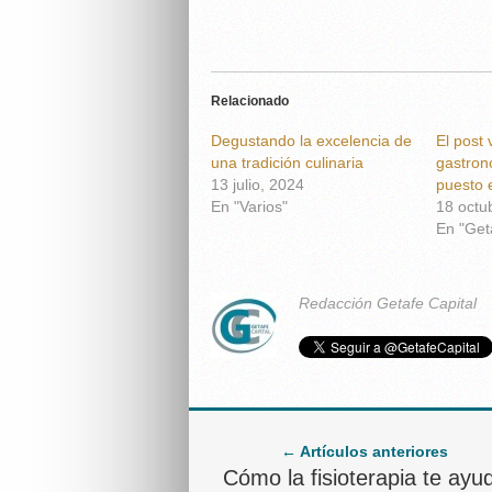
Relacionado
Degustando la excelencia de
El post 
una tradición culinaria
gastron
13 julio, 2024
puesto e
En "Varios"
18 octu
En "Get
Redacción Getafe Capital
← Artículos anteriores
Cómo la fisioterapia te ayu