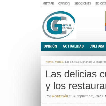
GETAFE
OPINIÓN
SECCIONES
EDICIÓ
OPINIÓN
ACTUALIDAD
CULTURA
A FIN DE CUENTAS
POLÍTICA
Home
/
Varios
/
Las delicias culinarias: Lo mejor 
PALABRA DE CONCEJAL
ECONOMÍA
LA PIEDRA DE SÍSIFO
Las delicias 
SOCIEDAD
EL SACAPUNTAS
BREVES
y los restaura
TODAS LAS BANDERAS
ROTAS
EL RINCÓN DEL LECTOR
Por
Redacción
el 28 septiembre, 2023