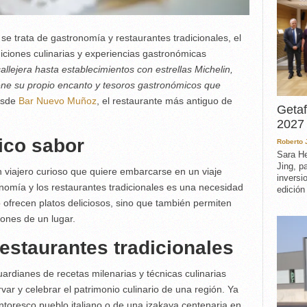
e trata de gastronomía y restaurantes tradicionales, el
ciones culinarias y experiencias gastronómicas
llejera hasta establecimientos con estrellas Michelin,
tiene su propio encanto y tesoros gastronómicos que
esde
Bar Nuevo Muñoz
, el restaurante más antiguo de
Getaf
2027 
ico sabor
Roberto
Sara He
Jing, p
 viajero curioso que quiere embarcarse en un viaje
inversi
ronomía y los restaurantes tradicionales es una necesidad
edición
 ofrecen platos deliciosos, sino que también permiten
ciones de un lugar.
restaurantes tradicionales
uardianes de recetas milenarias y técnicas culinarias
ar y celebrar el patrimonio culinario de una región. Ya
intoresco pueblo italiano o de una izakaya centenaria en