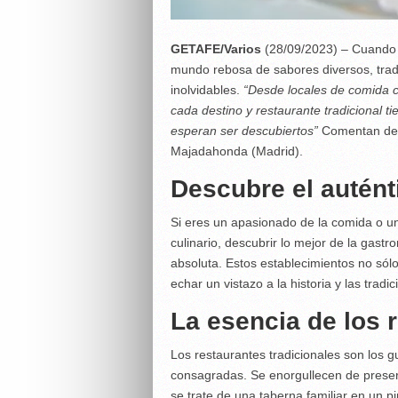
GETAFE/Varios
(28/09/2023) – Cuando s
mundo rebosa de sabores diversos, tradi
inolvidables.
“Desde locales de comida ca
cada destino y restaurante tradicional 
esperan ser descubiertos”
Comentan d
Majadahonda (Madrid).
Descubre el autént
Si eres un apasionado de la comida o un
culinario, descubrir lo mejor de la gast
absoluta. Estos establecimientos no sólo
echar un vistazo a la historia y las tradi
La esencia de los 
Los restaurantes tradicionales son los g
consagradas. Se enorgullecen de preserv
se trate de una taberna familiar en un p