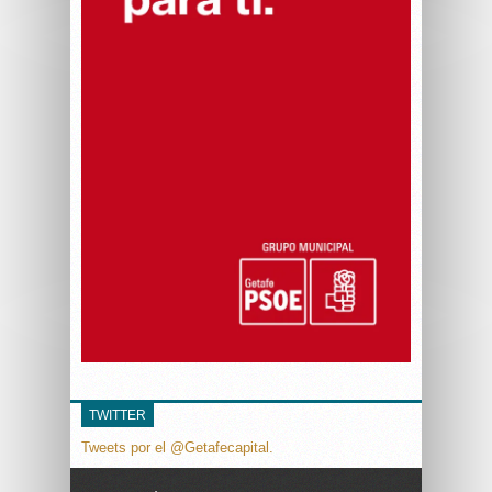
TWITTER
Tweets por el @Getafecapital.