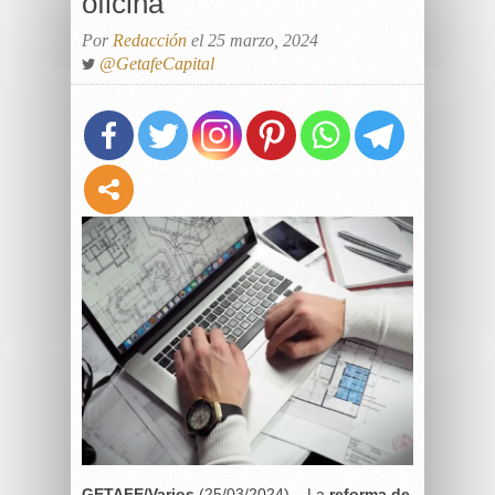
oficina
Por
Redacción
el 25 marzo, 2024
@GetafeCapital
GETAFE/Varios
(25/03/2024) –
La
reforma de