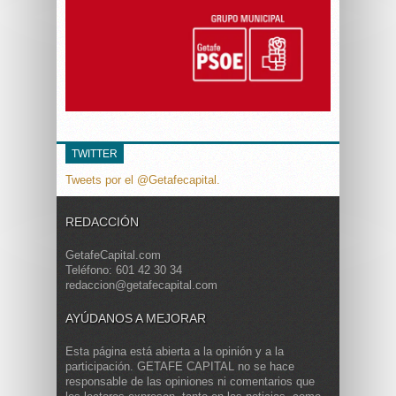
TWITTER
Tweets por el @Getafecapital.
REDACCIÓN
GetafeCapital.com
Teléfono: 601 42 30 34
redaccion@getafecapital.com
AYÚDANOS A MEJORAR
Esta página está abierta a la opinión y a la
participación. GETAFE CAPITAL no se hace
responsable de las opiniones ni comentarios que