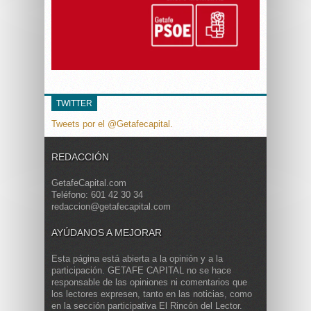
TWITTER
Tweets por el @Getafecapital.
REDACCIÓN
GetafeCapital.com
Teléfono: 601 42 30 34
redaccion@getafecapital.com
AYÚDANOS A MEJORAR
Esta página está abierta a la opinión y a la
participación. GETAFE CAPITAL no se hace
responsable de las opiniones ni comentarios que
los lectores expresen, tanto en las noticias, como
en la sección participativa El Rincón del Lector.