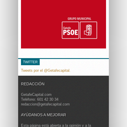
TWITTER
Tweets por el @Getafecapital.
REDACCIÓN
GetafeCapital.com
Teléfono: 601 42 30 34
redaccion@getafecapital.com
AYÚDANOS A MEJORAR
Esta página está abierta a la opinión y a la