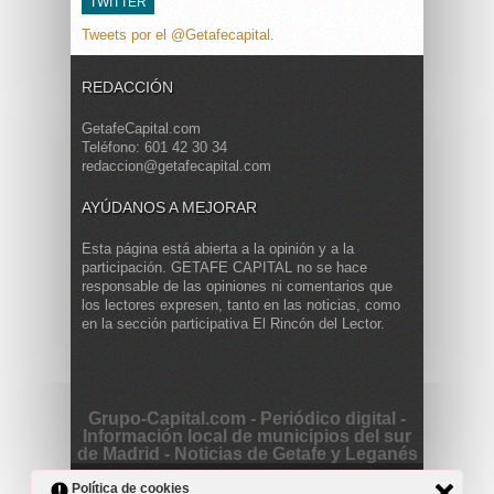
TWITTER
Tweets por el @Getafecapital.
REDACCIÓN
GetafeCapital.com
Teléfono: 601 42 30 34
redaccion@getafecapital.com
AYÚDANOS A MEJORAR
Esta página está abierta a la opinión y a la
participación. GETAFE CAPITAL no se hace
responsable de las opiniones ni comentarios que
los lectores expresen, tanto en las noticias, como
en la sección participativa El Rincón del Lector.
Grupo-Capital.com - Periódico digital -
Información local de municipios del sur
de Madrid - Noticias de Getafe y Leganés
Copyright © 2013 Getafe Capital. Powered by
Grodmar
Política de cookies