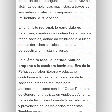
denuncia de las desigualdades dando voz a las
víctimas de violencias machistas, a través de
sus redes sociales con campañas como
“#Cuentalo” o “#SeAcabó”.
En el ámbito
regional, la candidata es
Lalachus,
creadora de contenido y activista en
redes sociales, donde da visibilidad a la lucha
por los derechos sociales desde una
perspectiva feminista y diversa.
En el
ámbito local, el partido político
propone a la escritora feminista, Eva de la
Peña,
cuya labor literaria y educativa
contribuye a la despatriarcalización de la
sociedad, creando recursos para
adolescentes, como son las “Guías Rebeldes
de Género” o la aplicación AppDetectAmor, a
través de las cuales fomenta la sensibilización
y prevención de las violencias machistas.
También en este ámbito, proponen para