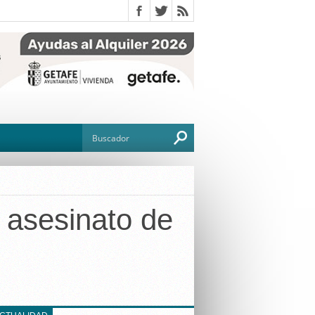
 asesinato de
O
TO
G