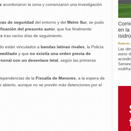
s
acordonaron la zona y comenzaron una investigación
ras de seguridad
del entorno y del
Metro Sur
, se pudo
Comie
ntificación del presunto autor
, que fue finalmente
en la
Isidro
os
tras varios días de seguimiento.
Roberto
ido están vinculados a
bandas latinas rivales
, la Policía
Las obr
emeditado
y que
no existía una orden previa de
euros d
acondic
sonal con un desenlace letal
, según las primeras
Serrano
multifun
dependencias de la
Fiscalía de Menores
, a la espera de
gue abierto, aunque no se prevén más detenciones por el