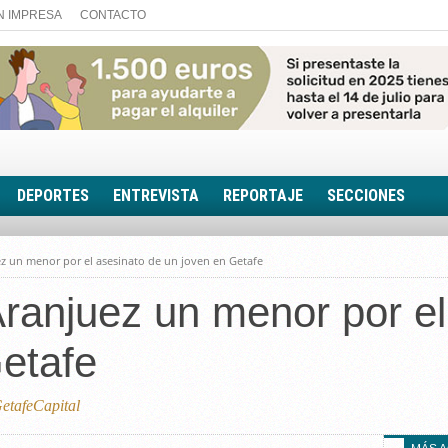
N IMPRESA
CONTACTO
DEPORTES
ENTREVISTA
REPORTAJE
SECCIONES
FOTONOTICIA
z un menor por el asesinato de un joven en Getafe
EL AULA SIN MUROS
ranjuez un menor por el
LOOK TOTAL
RINCÓN PSICOLÓGIC
etafe
TRIBUNA CON ACEN
EL RINCÓN DE ACOE
tafeCapital
RUTA DE LA MEMORIA
LA VOZ DE LA