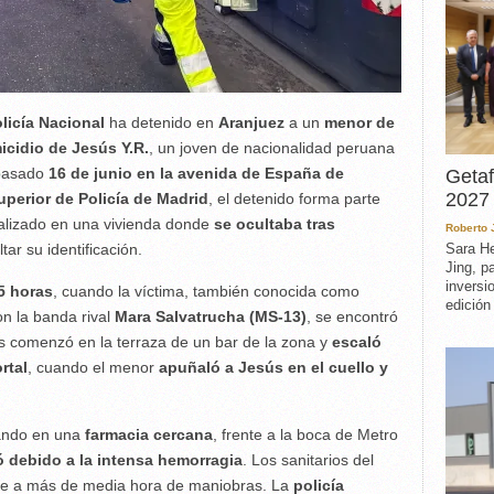
licía Nacional
ha detenido en
Aranjuez
a un
menor de
icidio de Jesús Y.R.
, un joven de nacionalidad peruana
 pasado
16 de junio en la avenida de España de
Getaf
2027 
uperior de Policía de Madrid
, el detenido forma parte
ocalizado en una vivienda donde
se ocultaba tras
Roberto
ltar su identificación.
Sara He
Jing, p
inversi
5 horas
, cuando la víctima, también conocida como
edición
n la banda rival
Mara Salvatrucha (MS-13)
, se encontró
s comenzó en la terraza de un bar de la zona y
escaló
rtal
, cuando el menor
apuñaló a Jesús en el cuello y
rando en una
farmacia cercana
, frente a la boca de Metro
 debido a la intensa hemorragia
. Los sanitarios del
se a más de media hora de maniobras. La
policía