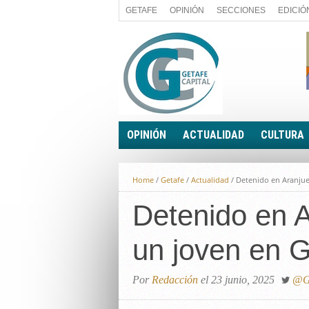
GETAFE
OPINIÓN
SECCIONES
EDICIÓ
OPINIÓN
ACTUALIDAD
CULTURA
A FIN DE CUENTAS
POLÍTICA
Home
/
Getafe
/
Actualidad
/
Detenido en Aranjue
PALABRA DE CONCEJAL
ECONOMÍA
LA PIEDRA DE SÍSIFO
Detenido en A
SOCIEDAD
EL SACAPUNTAS
BREVES
un joven en G
TODAS LAS BANDERAS
ROTAS
EL RINCÓN DEL LECTOR
Por
Redacción
el 23 junio, 2025
@Ge