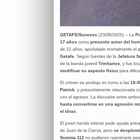
GETAFE/Sucesos
(23/06/2025) – La
Po
17 años
como
presunto autor del hom
de 22 años, apuñalado mortalmente el
Getafe
. Según fuentes de la
Jefatura S
de la banda juvenil
Trinitarios
, y fue l
modificar su aspecto físico
para dificu
El crimen se produjo en torno a las
19.4
Patrick
, y presuntamente relacionada co
con el agresor. La discusión entre ambo
hasta convertirse en una agresión mo
el tórax
.
El joven herido intentó pedir ayuda ent
de Juan de la Cierva, pero
se desplomó
Summa 112
no pudieron reanimarle pe