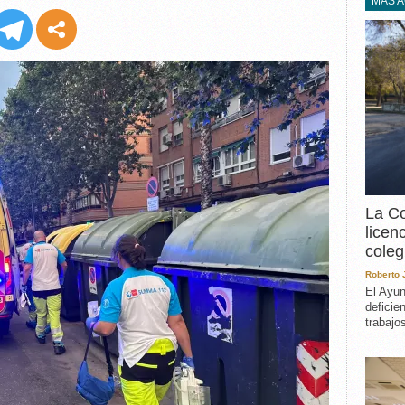
EXPERIENCIA
MÁS 
IN MEMORIAM
MEMORIA RECUPERA
UN MINUTO EN EL
MUSEO
VARIOS
La Co
licen
coleg
Roberto
El Ayun
deficie
trabajo