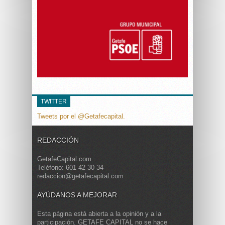
TWITTER
Tweets por el @Getafecapital.
REDACCIÓN
GetafeCapital.com
Teléfono: 601 42 30 34
redaccion@getafecapital.com
AYÚDANOS A MEJORAR
Esta página está abierta a la opinión y a la
participación. GETAFE CAPITAL no se hace