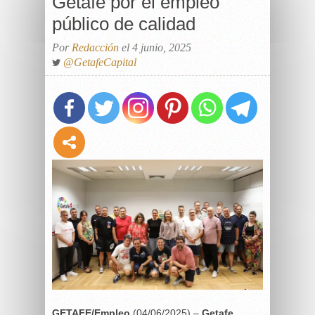
Getafe por el empleo
público de calidad
Por
Redacción
el 4 junio, 2025
@GetafeCapital
GETAFE/Empleo
(04/06/2025) –
Getafe