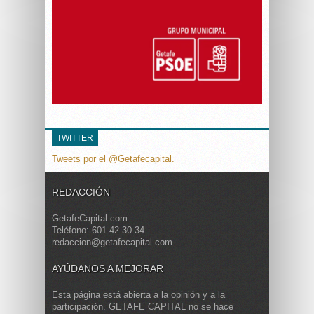
TWITTER
Tweets por el @Getafecapital.
REDACCIÓN
GetafeCapital.com
Teléfono: 601 42 30 34
redaccion@getafecapital.com
AYÚDANOS A MEJORAR
Esta página está abierta a la opinión y a la
participación. GETAFE CAPITAL no se hace