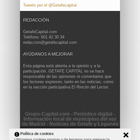
Tweets por el @Getafecapital.
REDACCIÓN
GetafeCapital.com
Teléfono: 601 42 30 34
redaccion@getafecapital.com
AYÚDANOS A MEJORAR
Esta página está abierta a la opinión y a la
participación. GETAFE CAPITAL no se hace
responsable de las opiniones ni comentarios que
los lectores expresen, tanto en las noticias, como
en la sección participativa El Rincón del Lector.
Grupo-Capital.com - Periódico digital -
Información local de municipios del sur
de Madrid - Noticias de Getafe y Leganés
Copyright © 2013 Getafe Capital. Powered by
Grodmar
Política de cookies
Project
Utilizamos cookies propias y de terceros para mejorar la