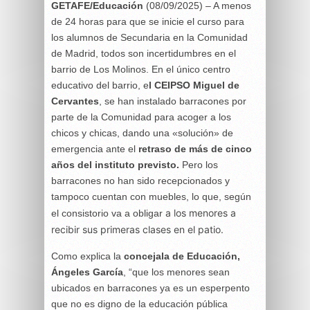
GETAFE/Educación
(08/09/2025) – A menos
de 24 horas para que se inicie el curso para
los alumnos de Secundaria en la Comunidad
de Madrid, todos son incertidumbres en el
barrio de Los Molinos. En el único centro
educativo del barrio, e
l CEIPSO Miguel de
Cervantes
, se han instalado barracones por
parte de la Comunidad para acoger a los
chicos y chicas, dando una «solución» de
emergencia ante el
retraso de más de cinco
años del instituto previsto.
Pero los
barracones no han sido recepcionados y
tampoco cuentan con muebles, lo que, según
a los menores a
el consistorio va a obligar
recibir sus primeras clases en el patio.
Como explica la
concejala de Educación,
Ángeles García
, “que los menores sean
ubicados en barracones ya es un esperpento
que no es digno de la educación pública