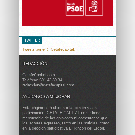
TWITTER
Tweets por el @Getafecapital.
REDACCIÓN
GetafeCapital.com
Teléfono: 601 42 30 34
redaccion@getafecapital.com
AYÚDANOS A MEJORAR
Esta página está abierta a la opinión y a la
participación. GETAFE CAPITAL no se hace
responsable de las opiniones ni comentarios que
los lectores expresen, tanto en las noticias, como
en la sección participativa El Rincón del Lector.