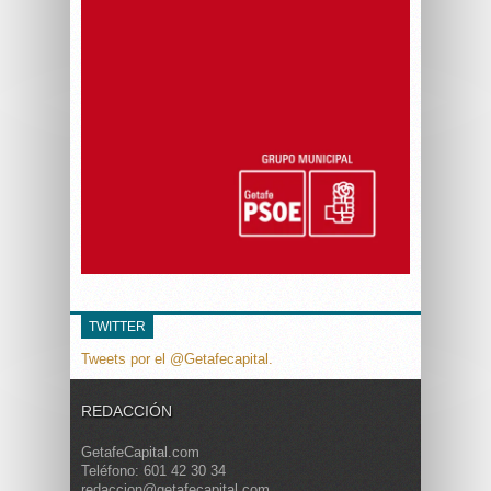
TWITTER
Tweets por el @Getafecapital.
REDACCIÓN
GetafeCapital.com
Teléfono: 601 42 30 34
redaccion@getafecapital.com